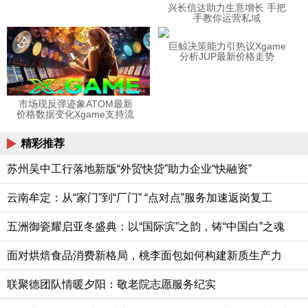
兴长信达助力生意增长 手把
手教你运营私域
巨鲸决策能力引热议Xgame
分析JUP最新价格走势
市场现反弹迹象ATOM最新
价格数据变化Xgame支持流
动性
精彩推荐
苏州吴中工行落地新版“外贸快贷”助力企业“快融资”
云南牟定：从“家门”到“厂门” “点对点”服务加速返岗复工
五洲御瓷耀启亚冬盛典：以“国际滨”之韵，铸“中国白”之魂
面对烘焙食品消费新格局，桃李面包如何构建新质生产力
联聚德团队情暖夕阳：敬老院志愿服务纪实