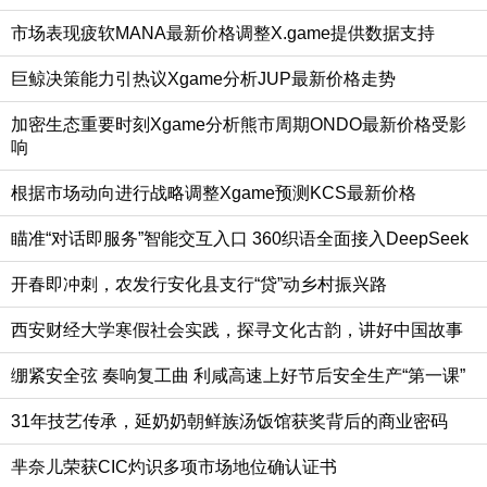
市场表现疲软MANA最新价格调整X.game提供数据支持
巨鲸决策能力引热议Xgame分析JUP最新价格走势
加密生态重要时刻Xgame分析熊市周期ONDO最新价格受影
响
根据市场动向进行战略调整Xgame预测KCS最新价格
瞄准“对话即服务”智能交互入口 360织语全面接入DeepSeek
开春即冲刺，农发行安化县支行“贷”动乡村振兴路
西安财经大学寒假社会实践，探寻文化古韵，讲好中国故事
绷紧安全弦 奏响复工曲 利咸高速上好节后安全生产“第一课”
31年技艺传承，延奶奶朝鲜族汤饭馆获奖背后的商业密码
芈奈儿荣获CIC灼识多项市场地位确认证书