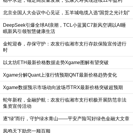
稳中求进，锚定高质量发展，弘康人寿实现连续12年盈利
北京全国人大会议中心见证，五羊城电缆入选“国货之光计划”
DeepSeek引爆全球AI浪潮，TCL小蓝翼C7新风空调以AI睡
眠新风引领智慧健康生活
金蛇迎春，存保守护：农发行临湘市支行存款保险宣传进行
时
以太坊ETH最新价格数据走势Xgame图解有望突破
Xgame分解Quant上涨行情预期QNT最新价格趋势变化
Xgame数据预示市场动向波场币TRX最新价格突破超预期
蛇年新程，金融护航：农发行临湘市支行积极开展防范非法
集资宣传活动
逐“绿”而行，守护绿水青山——平安产险写好绿色金融大文章
凤鸣天下助您一顺百顺