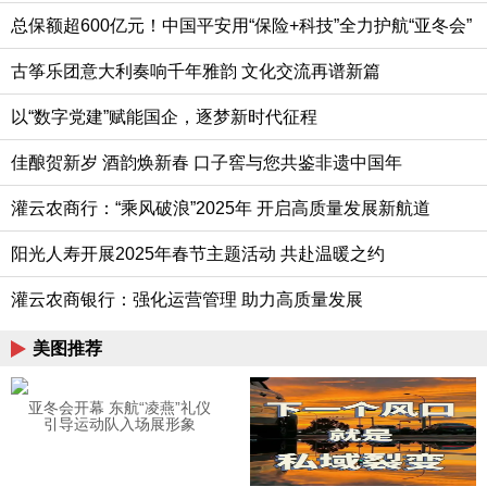
总保额超600亿元！中国平安用“保险+科技”全力护航“亚冬会”
古筝乐团意大利奏响千年雅韵 文化交流再谱新篇
以“数字党建”赋能国企，逐梦新时代征程
佳酿贺新岁 酒韵焕新春 口子窖与您共鉴非遗中国年
灌云农商行：“乘风破浪”2025年 开启高质量发展新航道
阳光人寿开展2025年春节主题活动 共赴温暖之约
灌云农商银行：强化运营管理 助力高质量发展
美图推荐
亚冬会开幕 东航“凌燕”礼仪
引导运动队入场展形象