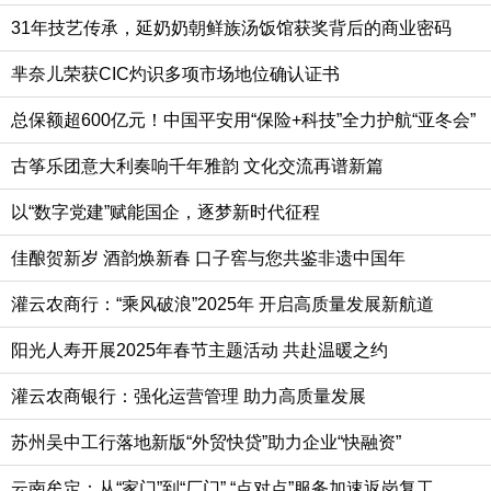
31年技艺传承，延奶奶朝鲜族汤饭馆获奖背后的商业密码
芈奈儿荣获CIC灼识多项市场地位确认证书
总保额超600亿元！中国平安用“保险+科技”全力护航“亚冬会”
古筝乐团意大利奏响千年雅韵 文化交流再谱新篇
以“数字党建”赋能国企，逐梦新时代征程
佳酿贺新岁 酒韵焕新春 口子窖与您共鉴非遗中国年
灌云农商行：“乘风破浪”2025年 开启高质量发展新航道
阳光人寿开展2025年春节主题活动 共赴温暖之约
灌云农商银行：强化运营管理 助力高质量发展
苏州吴中工行落地新版“外贸快贷”助力企业“快融资”
云南牟定：从“家门”到“厂门” “点对点”服务加速返岗复工