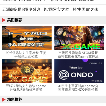
五洲御瓷耀启亚冬盛典：以“国际滨”之韵，铸“中国白”之魂
美图推荐
兴长信达助力生意增长 手把
市场现反弹迹象ATOM最新
手教你运营私域
价格数据变化Xgame支持流
动性
巨鲸决策能力引热议Xgame
加密生态重要时刻Xgame分
分析JUP最新价格走势
析熊市周期ONDO最新价格
受影响
精彩推荐