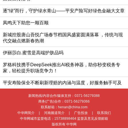
逐“绿”而行，守护绿水青山——平安产险写好绿色金融大文章
凤鸣天下助您一顺百顺
新城控股唐山吾悦广场春节档国风盛宴圆满落幕 ，传统与现
代交融点燃新春热潮
伊丽莎白.蜜雪是高端护肤品吗
罗格科技携手DeepSeek推出AI税务神器，助你秒变税务专
家，轻松提升职场竞争力！
平安寿险保全不断刷新理赔的内涵与温度，好服务触手可及
新闻热线/内容合作/媒体支持：
0371-56279388
商务(广告)合作：
0371-56279366
联系邮箱：henan@china.com
中华网简介
|
河南频道简介
|
广告投放
|
联系我们
中华网城市监督电话：
15738898464
监督及意见反馈邮箱
版权所有 中华网