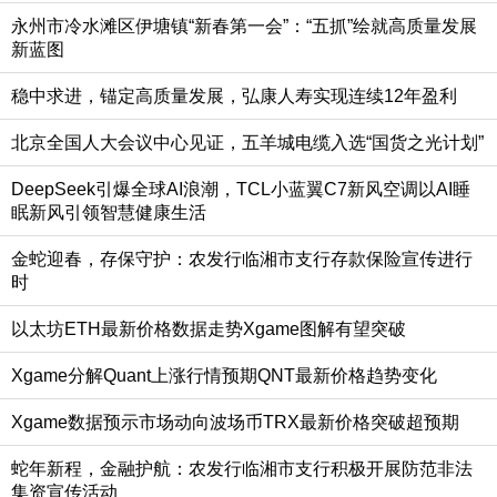
永州市冷水滩区伊塘镇“新春第一会”：“五抓”绘就高质量发展
新蓝图
稳中求进，锚定高质量发展，弘康人寿实现连续12年盈利
北京全国人大会议中心见证，五羊城电缆入选“国货之光计划”
DeepSeek引爆全球AI浪潮，TCL小蓝翼C7新风空调以AI睡
眠新风引领智慧健康生活
金蛇迎春，存保守护：农发行临湘市支行存款保险宣传进行
时
以太坊ETH最新价格数据走势Xgame图解有望突破
Xgame分解Quant上涨行情预期QNT最新价格趋势变化
Xgame数据预示市场动向波场币TRX最新价格突破超预期
蛇年新程，金融护航：农发行临湘市支行积极开展防范非法
集资宣传活动