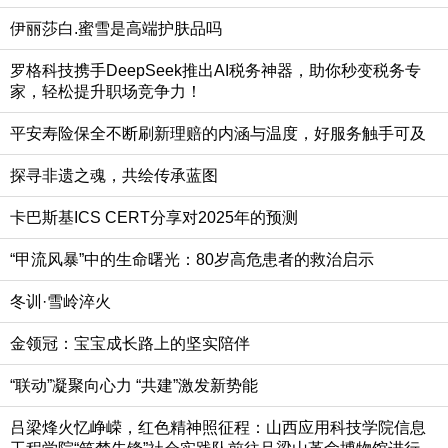
伊丽莎白.蜜雪是高端护肤品吗
罗格科技携手DeepSeek推出AI税务神器，助你秒变税务专
家，轻松提升职场竞争力！
平安寿险保全不断刷新理赔的内涵与温度，好服务触手可及
探寻非遗之魂，共绘传承蓝图
卡巴斯基ICS CERT分享对2025年的预测
“甲流风暴”中的生命曙光：80岁高危患者的救治启示
冬训·雪岭淬火
金领冠：宝宝成长路上的坚实陪伴
“联动”凝聚向心力 “共建”激发新势能
吕梁烽火忆峥嵘，红色精神照征程：山西应用科技学院信息