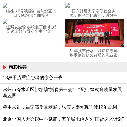
瞄准“对话即服务”智能交互入
西安财经大学寒假社会实
口 360织语全面接入
践，探寻文化古韵，讲好中
DeepSeek
国故事
绷紧安全弦 奏响复工曲 利咸
高速上好节后安全生产“第一
课”
31年技艺传承，延奶奶朝鲜
族汤饭馆获奖背后的商业密
码
精彩推荐
58岁甲流重症患者的惊心一战
永州市冷水滩区伊塘镇“新春第一会”：“五抓”绘就高质量发展
新蓝图
稳中求进，锚定高质量发展，弘康人寿实现连续12年盈利
北京全国人大会议中心见证，五羊城电缆入选“国货之光计划”