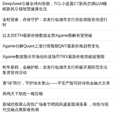
DeepSeek引爆全球AI浪潮，TCL小蓝翼C7新风空调以AI睡
眠新风引领智慧健康生活
金蛇迎春，存保守护：农发行临湘市支行存款保险宣传进行
时
以太坊ETH最新价格数据走势Xgame图解有望突破
Xgame分解Quant上涨行情预期QNT最新价格趋势变化
Xgame数据预示市场动向波场币TRX最新价格突破超预期
蛇年新程，金融护航：农发行临湘市支行积极开展防范非法
集资宣传活动
逐“绿”而行，守护绿水青山——平安产险写好绿色金融大文章
凤鸣天下助您一顺百顺
新城控股唐山吾悦广场春节档国风盛宴圆满落幕 ，传统与现
代交融点燃新春热潮