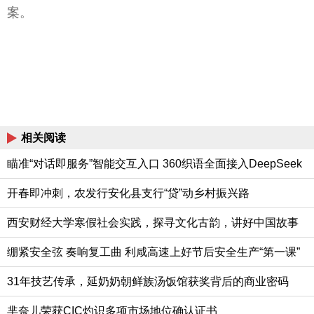
案。
相关阅读
瞄准“对话即服务”智能交互入口 360织语全面接入DeepSeek
开春即冲刺，农发行安化县支行“贷”动乡村振兴路
西安财经大学寒假社会实践，探寻文化古韵，讲好中国故事
绷紧安全弦 奏响复工曲 利咸高速上好节后安全生产“第一课”
31年技艺传承，延奶奶朝鲜族汤饭馆获奖背后的商业密码
芈奈儿荣获CIC灼识多项市场地位确认证书