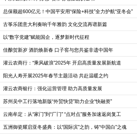
总保额超600亿元！中国平安用“保险+科技”全力护航“亚冬会”
古筝乐团意大利奏响千年雅韵 文化交流再谱新篇
以“数字党建”赋能国企，逐梦新时代征程
佳酿贺新岁 酒韵焕新春 口子窖与您共鉴非遗中国年
灌云农商行：“乘风破浪”2025年 开启高质量发展新航道
阳光人寿开展2025年春节主题活动 共赴温暖之约
灌云农商银行：强化运营管理 助力高质量发展
苏州吴中工行落地新版“外贸快贷”助力企业“快融资”
云南牟定：从“家门”到“厂门” “点对点”服务加速返岗复工
五洲御瓷耀启亚冬盛典：以“国际滨”之韵，铸“中国白”之魂