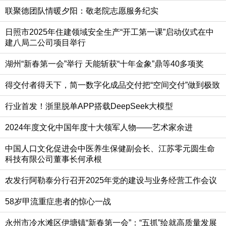
联聚德团队情暖夕阳：敬老院志愿服务纪实
日照市2025年住建领域安全生产“开工第一课”启动仪式在中
建八局二公司项目举行
湖州“新春第一会”举行 天能斩获“十年金象”鼎等40多项奖
得交付者得天下，简一数字化成品交付把“空间交付”做到极致
行业首发！浙里脱单APP搭载DeepSeek大模型
2024年度文化中国年度十大领军人物——艺术家余进
中国人口文化促进会中医养生保健副会长、江苏零元圆生命
科技有限公司董事长何承根
农发行阿勒泰分行召开2025年党的建设与业务经营工作会议
58岁甲流重症患者的惊心一战
永州市冷水滩区伊塘镇“新春第一会”：“五抓”绘就高质量发展