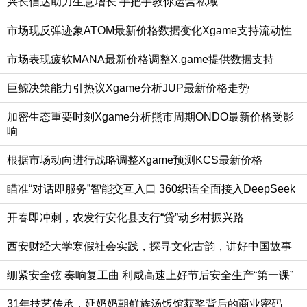
兴长信达助力生意增长 手把手教你运营私域
市场现反弹迹象ATOM最新价格数据变化Xgame支持流动性
市场表现疲软MANA最新价格调整X.game提供数据支持
巨鲸决策能力引热议Xgame分析JUP最新价格走势
加密生态重要时刻Xgame分析熊市周期ONDO最新价格受影
响
根据市场动向进行战略调整Xgame预测KCS最新价格
瞄准“对话即服务”智能交互入口 360织语全面接入DeepSeek
开春即冲刺，农发行安化县支行“贷”动乡村振兴路
西安财经大学寒假社会实践，探寻文化古韵，讲好中国故事
绷紧安全弦 奏响复工曲 利咸高速上好节后安全生产“第一课”
31年技艺传承，延奶奶朝鲜族汤饭馆获奖背后的商业密码