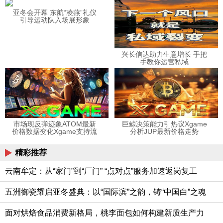
亚冬会开幕 东航“凌燕”礼仪
引导运动队入场展形象
兴长信达助力生意增长 手把
手教你运营私域
市场现反弹迹象ATOM最新
巨鲸决策能力引热议Xgame
价格数据变化Xgame支持流
分析JUP最新价格走势
动性
精彩推荐
云南牟定：从“家门”到“厂门” “点对点”服务加速返岗复工
五洲御瓷耀启亚冬盛典：以“国际滨”之韵，铸“中国白”之魂
面对烘焙食品消费新格局，桃李面包如何构建新质生产力