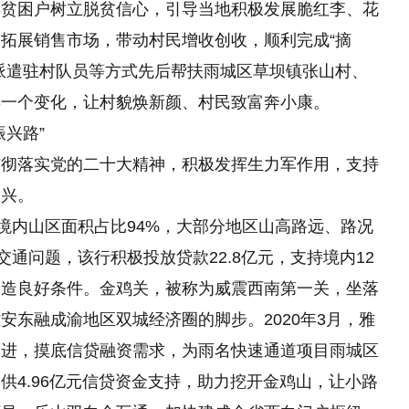
励贫困户树立脱贫信心，引导当地积极发展脆红李、花
拓展销售市场，带动村民增收创收，顺利完成“摘
派遣驻村队员等方式先后帮扶雨城区草坝镇张山村、
年一个变化，让村貌焕新颜、村民致富奔小康。
兴路”
贯彻落实党的二十大精神，积极发挥生力军作用，支持
振兴。
安境内山区面积占比94%，大部分地区山高路远、路况
交通问题，该行积极投放贷款22.8亿元，支持境内12
创造良好条件。金鸡关，被称为威震西南第一关，坐落
安东融成渝地区双城经济圈的脚步。2020年3月，雅
跟进，摸底信贷融资需求，为雨名快速通道项目雨城区
供4.96亿元信贷资金支持，助力挖开金鸡山，让小路