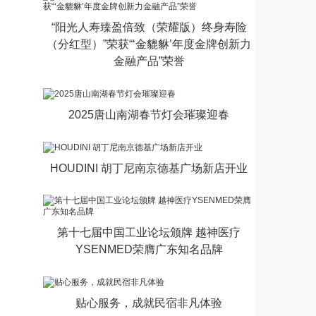
“阳光人寿臻盈倍致（荣耀版）终身寿险
（分红型）”荣获“‘金貔貅’年度金牌创新力
金融产品”荣誉
2025唐山南湖春节灯会璀璨迎春
HOUDINI 胡丁尼南京德基广场新店开业
第十七届中国工业论坛颁牌 越神医疗
YSENMED荣膺广东知名品牌
贴心服务，成就民宿非凡体验