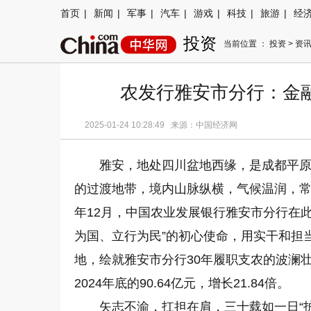
首页
|
新闻
|
军事
|
汽车
|
游戏
|
科技
|
旅游
|
经
投资
当前位置 ：
投资
>
资
农发行雅安市分行：金融
2025-01-24 10:28:49 来源：中国经济网
雅安，地处四川盆地西缘，是成都平
的过渡地带，境内山脉纵横，气候温润，常年降
年12月，中国农业发展银行雅安市分行在
为国、立行为民”的初心使命，用实干和担
地，绘就雅安市分行30年履职支农的波澜壮
2024年底的90.64亿元，增长21.84倍。
矢志不渝，扛担在肩，三十载如一日“护