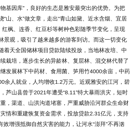
植物基因库”，良好的生态是雅安最突出的优势。为把
绕“山、水”做文章，走出“青山如黛、近水含烟、宜居
，红枫、连香、红豆杉等树种色彩随季节变化，呈现
森林景观，吸引了越来越多的游客到访。而这一切变化
，随着天全国储林项目贷款陆续投放，当地林改培、中
持续栽培，逐步生长的异龄林、复层林、混交林代替了
继发展林下中药材、食用菌、笋用竹4000余亩，中药
00余人就业，人均增收1.2万元。近观雅安的江河，碧
山县曾于2021年遭受“8.11”特大暴雨洪灾，短时
严重，渠道、山洪沟道堵塞，严重威胁沿河群众生命财
灾情和重建恢复资金需求，投放贷款2.31亿元，支持
有效增强抵御自然灾害的能力，让河水“澎拜”不再汹