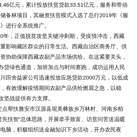
.46亿元，累计投放扶贫贷款33.51亿元，服务和带动
储备林项目，其融资扶贫模式入选了总行2019年《服
编》进行全系统推广。
2020年，正值脱贫攻坚关键冲刺期，受疫情冲击，西藏
严重影响藏区群众的日常生活。西藏自治区商务厅、供
物资协助保障西藏农副产品市场供给。在这紧要关头，
通办贷绿色通道，加班加点与时间赛跑，成功运用人民
川田舍益家公司迅速投放应急贷款2000万元，以低成
藏，有效缓解疫情期间农副产品供给燃眉之急，以稳
贫攻坚战提供有力支撑。
自定点帮扶雅安市汉源县坭美彝族乡万林村、河南乡柏
贫先扶智”总体思路，开展牵手致富、访贫问苦送温暖
、电脑，积极组织送金融知识下乡活动，开办农民夜