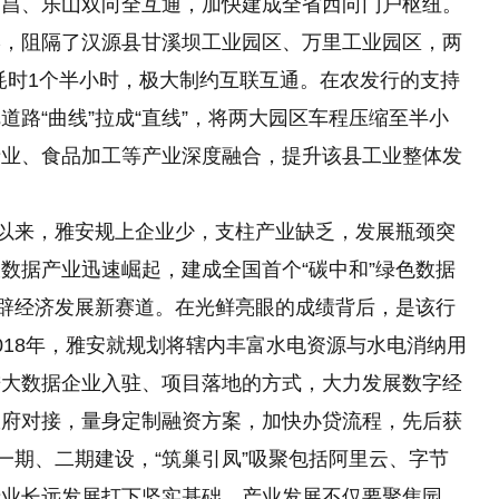
西昌、乐山双向全互通，加快建成全省西向门户枢纽。
形，阻隔了汉源县甘溪坝工业园区、万里工业园区，两
，耗时1个半小时，极大制约互联互通。在农发行的支持
路“曲线”拉成“直线”，将两大园区车程压缩至半小
产业、食品加工等产业深度融合，提升该县工业整体发
期以来，雅安规上企业少，支柱产业缺乏，发展瓶颈突
数据产业迅速崛起，建成全国首个“碳中和”绿色数据
开辟经济发展新赛道。在光鲜亮眼的成绩背后，是该行
018年，雅安就规划将辖内丰富水电资源与水电消纳用
进大数据企业入驻、项目落地的方式，大力发展数字经
政府对接，量身定制融资方案，加快办贷流程，先后获
一期、二期建设，“筑巢引凤”吸聚包括阿里云、字节
产业长远发展打下坚实基础。产业发展不仅要聚焦园