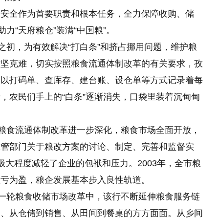
食安全作为首要职责和根本任务，全力保障收购、储
力“天府粮仓”装满“中国粮”。
之初，为有效解决“打白条”和挤占挪用问题，维护粮
攻坚克难，切实按照粮食流通体制改革的有关要求，孜
，以打码单、查库存、建台账、设仓单等方式记录着每
，农民们手上的“白条”逐渐消失，口袋里装着沉甸甸
着粮食流通体制改革进一步深化，粮食市场全面开放，
主管部门关于粮改方案的讨论、制定、完善和监督实
极大程度减轻了企业的包袱和压力。2003年，全市粮
扭亏为盈，粮企发展基本步入良性轨道。
新一轮粮食收储市场改革中，该行不断延伸粮食服务链
品、从仓储到销售、从田间到餐桌的方方面面。从乡间