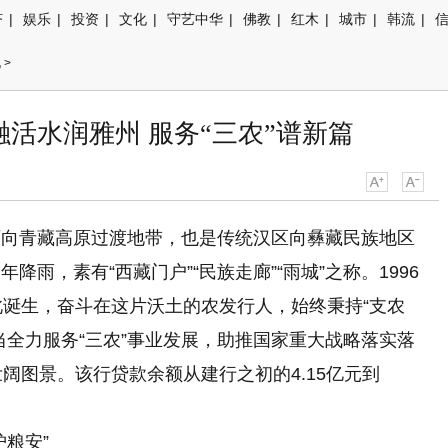
济
|
娱乐
|
投资
|
文化
|
守艺中华
|
佛教
|
红木
|
城市
|
韩流
|
讯
>
活水润雅州 服务“三农”谱新篇
原向青藏高原过渡地带，也是传统汉区向彝藏民族地区
雨，素有“西藏门户”“民族走廊”“雨城”之称。1996
此诞生，奋斗在这片沃土的农发行人，始终秉持“支农
当全力服务“三农”事业发展，助推国家重大战略落实落
阔图景。该行贷款余额从建行之初的4.15亿元到
粮安”