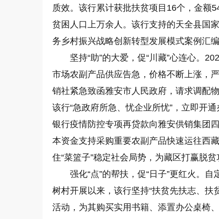
质效。该行累计获批扶贫项目16个，金额54
贫困人口上万余人。该行支持的天全县国家
务乡村振兴战略创新转型发展模式案例汇
坚持“助”的大爱，促“川藏”心连心。
市场农副产品供应告急，价格不断上涨，
销社紧急致函雅安市人民政府，请求调配
该行“急政府所急、忧企业所忧”，立即开
银行疫情防控专项再贷款向雅安供销集团四
本资金支持采购重要农副产品快速运往西
住“菜篮子”稳定社会局势，为藏区打赢脱
强化“点”的帮扶，促“日子”更红火。
树村开展以来，该行坚持“扶贫先扶志、扶
活动，为其购买实用书籍、添置办公桌椅