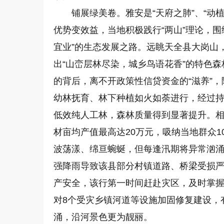
铺展绿美卷。雅安是“天府之肺”、“动
优势变效益，当地积极践行“两山”理论，围
宜业”的生态发展之路。远眺天全县大岗山
出“山峦层林尽染，城乡鸟语花香”的特色
的背后，离不开政策性信贷资金的“滋养”
幼林抚育、林下种植如火如荼进行，经过
低效纯人工林，森林质量得到显著提升。相
材亩均产值最高达20万元，吸纳当地群众1
波荡漾、绵亘蜿蜒，但每逢汛期将异常汹涌，芦
强降雨导致该县部分村镇道路、桥梁受损
产安全，该行第一时间赶赴灾区，及时掌握
对8个受灾乡镇河道等设施加固修复建设，
涌，沿河景色更为靓丽。