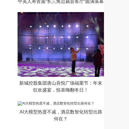
中英人寿首届“长三角总裁会客厅“圆满落幕
新城控股集团唐山吾悦广场福栗节：年末
狂欢盛宴，惊喜嗨翻冬日！
AI大模型热度不减，酒店数智化转型出路
何在？