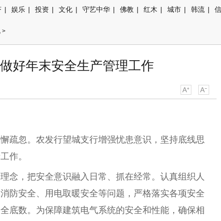
济
|
娱乐
|
投资
|
文化
|
守艺中华
|
佛教
|
红木
|
城市
|
韩流
|
讯
>
做好年末安全生产管理工作
松懈疏忽。农发行望城支行增强忧患意识，坚持底线思
产工作。
全理念，把安全意识融入日常、抓在经常。认真组织人
、消防安全、用电取暖安全等问题，严格落实各项安全
安全底数。为保障建筑电气系统的安全和性能，确保相