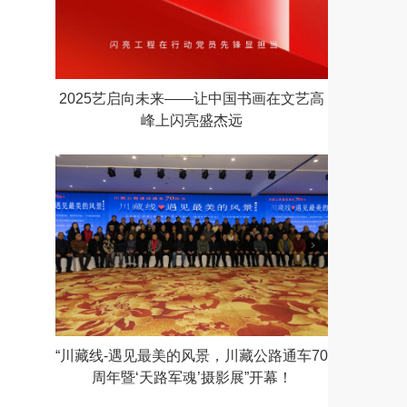
2025艺启向未来——让中国书画在文艺高
峰上闪亮盛杰远
“川藏线-遇见最美的风景，川藏公路通车70
周年暨‘天路军魂’摄影展”开幕！