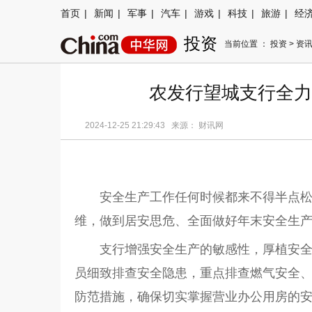
首页
|
新闻
|
军事
|
汽车
|
游戏
|
科技
|
旅游
|
经
投资
当前位置 ：
投资
>
资
农发行望城支行全力
2024-12-25 21:29:43 来源： 财讯网
安全生产工作任何时候都来不得半点
维，做到居安思危、全面做好年末安全生
支行增强安全生产的敏感性，厚植安
员细致排查安全隐患，重点排查燃气安全
防范措施，确保切实掌握营业办公用房的