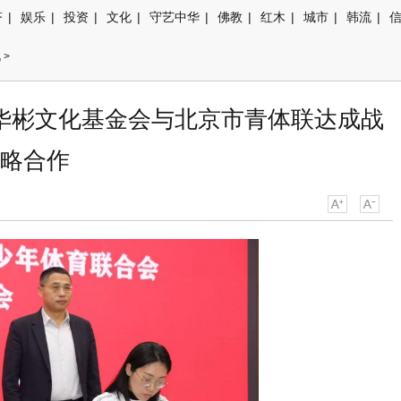
济
|
娱乐
|
投资
|
文化
|
守艺中华
|
佛教
|
红木
|
城市
|
韩流
|
讯
>
华彬文化基金会与北京市青体联达成战
略合作