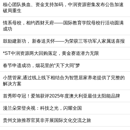
核心团队换血、资金支持加码，中润资源密集发布公告加速
破局重生
情系母校，相约西财天府——国际教育学院母校行活动圆满
成功
鼓励建新功， 新春送关怀——为荣获三等功军人家属送喜报
*ST中润资源两大回购落定，黄金赛道潜力无限
春节申遗成功，烟花里的“天下大同”梦
小慧管家,通过线上线下相结合为智慧居家养老提供了完整的
解决方案
首秀即夺冠！爱旭获评2025年度澳大利亚最佳太阳能品牌
漫兰朵荣登央视：科技之光，闪耀全国
贵州文旅推荐官莫非开展国际文化交流之旅