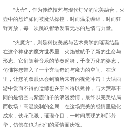
“火壶”，作为传统技艺与现代灯光的完美融合，火
壶中的烈焰如同被魔法操控，时而温柔缠绵，时而狂
野奔放，每一次跳跃都散发着无尽的热情与力量。
“火魔方”，则是科技美感与艺术美学的璀璨结晶，
在这个神秘的魔方世界里，火焰被赋予了新的生命与
形态。它们随着音乐的节奏起舞，千变万化的姿态，
仿
佛将您带入了一个充满奇幻与魔力的空间。在这
里，让您的双眼体会到前所未有的视觉冲击！大话西
游中爱而不得的遗憾也在景区得以延伸，与大荧幕不
同的是悟空与紫霞仙子的浪漫爱情，最终以完美结局
而收场！高温烧制的金属，在这场完美的感情里融化
成水，铁花飞溅，璀璨夺目，一时间展现的刹那芳
华，仿
佛在也为他们的爱情而庆祝。