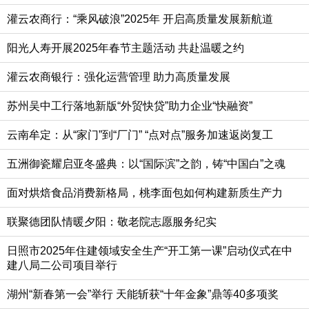
灌云农商行：“乘风破浪”2025年 开启高质量发展新航道
阳光人寿开展2025年春节主题活动 共赴温暖之约
灌云农商银行：强化运营管理 助力高质量发展
苏州吴中工行落地新版“外贸快贷”助力企业“快融资”
云南牟定：从“家门”到“厂门” “点对点”服务加速返岗复工
五洲御瓷耀启亚冬盛典：以“国际滨”之韵，铸“中国白”之魂
面对烘焙食品消费新格局，桃李面包如何构建新质生产力
联聚德团队情暖夕阳：敬老院志愿服务纪实
日照市2025年住建领域安全生产“开工第一课”启动仪式在中
建八局二公司项目举行
湖州“新春第一会”举行 天能斩获“十年金象”鼎等40多项奖