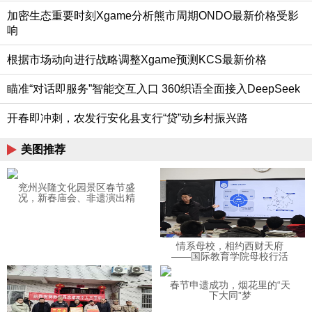
加密生态重要时刻Xgame分析熊市周期ONDO最新价格受影
响
根据市场动向进行战略调整Xgame预测KCS最新价格
瞄准“对话即服务”智能交互入口 360织语全面接入DeepSeek
开春即冲刺，农发行安化县支行“贷”动乡村振兴路
美图推荐
兖州兴隆文化园景区春节盛
况，新春庙会、非遗演出精
彩纷呈，年味十足！
情系母校，相约西财天府
——国际教育学院母校行活
动圆满成功
春节申遗成功，烟花里的“天
下大同”梦