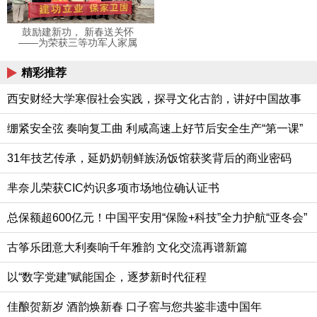
鼓励建新功， 新春送关怀
——为荣获三等功军人家属
送喜报
精彩推荐
西安财经大学寒假社会实践，探寻文化古韵，讲好中国故事
绷紧安全弦 奏响复工曲 利咸高速上好节后安全生产“第一课”
31年技艺传承，延奶奶朝鲜族汤饭馆获奖背后的商业密码
芈奈儿荣获CIC灼识多项市场地位确认证书
总保额超600亿元！中国平安用“保险+科技”全力护航“亚冬会”
古筝乐团意大利奏响千年雅韵 文化交流再谱新篇
以“数字党建”赋能国企，逐梦新时代征程
佳酿贺新岁 酒韵焕新春 口子窖与您共鉴非遗中国年