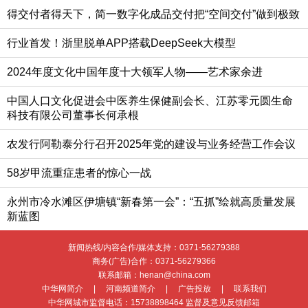
得交付者得天下，简一数字化成品交付把“空间交付”做到极致
行业首发！浙里脱单APP搭载DeepSeek大模型
2024年度文化中国年度十大领军人物——艺术家余进
中国人口文化促进会中医养生保健副会长、江苏零元圆生命
科技有限公司董事长何承根
农发行阿勒泰分行召开2025年党的建设与业务经营工作会议
58岁甲流重症患者的惊心一战
永州市冷水滩区伊塘镇“新春第一会”：“五抓”绘就高质量发展
新蓝图
新闻热线/内容合作/媒体支持：
0371-56279388
商务(广告)合作：
0371-56279366
联系邮箱：henan@china.com
中华网简介
|
河南频道简介
|
广告投放
|
联系我们
中华网城市监督电话：
15738898464
监督及意见反馈邮箱