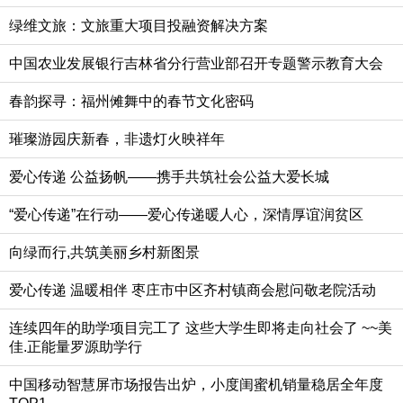
绿维文旅：文旅重大项目投融资解决方案
中国农业发展银行吉林省分行营业部召开专题警示教育大会
春韵探寻：福州傩舞中的春节文化密码
璀璨游园庆新春，非遗灯火映祥年
爱心传递 公益扬帆——携手共筑社会公益大爱长城
“爱心传递”在行动——爱心传递暖人心，深情厚谊润贫区
向绿而行,共筑美丽乡村新图景
爱心传递 温暖相伴 枣庄市中区齐村镇商会慰问敬老院活动
连续四年的助学项目完工了 这些大学生即将走向社会了 ~~美
佳.正能量罗源助学行
中国移动智慧屏市场报告出炉，小度闺蜜机销量稳居全年度