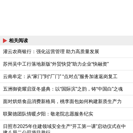
相关阅读
灌云农商银行：强化运营管理 助力高质量发展
苏州吴中工行落地新版“外贸快贷”助力企业“快融资”
云南牟定：从“家门”到“厂门” “点对点”服务加速返岗复工
五洲御瓷耀启亚冬盛典：以“国际滨”之韵，铸“中国白”之魂
面对烘焙食品消费新格局，桃李面包如何构建新质生产力
联聚德团队情暖夕阳：敬老院志愿服务纪实
日照市2025年住建领域安全生产“开工第一课”启动仪式在中
建八局二公司项目举行