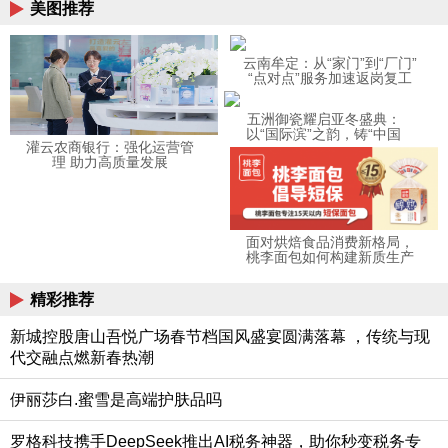
美图推荐
云南牟定：从“家门”到“厂门”
“点对点”服务加速返岗复工
五洲御瓷耀启亚冬盛典：
以“国际滨”之韵，铸“中国
灌云农商银行：强化运营管
白”之魂
理 助力高质量发展
面对烘焙食品消费新格局，
桃李面包如何构建新质生产
力
精彩推荐
新城控股唐山吾悦广场春节档国风盛宴圆满落幕 ，传统与现
代交融点燃新春热潮
伊丽莎白.蜜雪是高端护肤品吗
罗格科技携手DeepSeek推出AI税务神器，助你秒变税务专