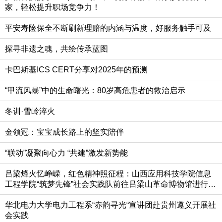
家，轻松提升职场竞争力！
平安寿险保全不断刷新理赔的内涵与温度，好服务触手可及
探寻非遗之魂，共绘传承蓝图
卡巴斯基ICS CERT分享对2025年的预测
“甲流风暴”中的生命曙光：80岁高危患者的救治启示
冬训·雪岭淬火
金领冠：宝宝成长路上的坚实陪伴
“联动”凝聚向心力 “共建”激发新势能
吕梁烽火忆峥嵘，红色精神照征程：山西应用科技学院信息
工程学院“筑梦先锋”社会实践队前往吕梁山革命博物馆进行实
践活动
华北电力大学电力工程系“赤韵寻光“宣讲团赴贵州遵义开展社
会实践