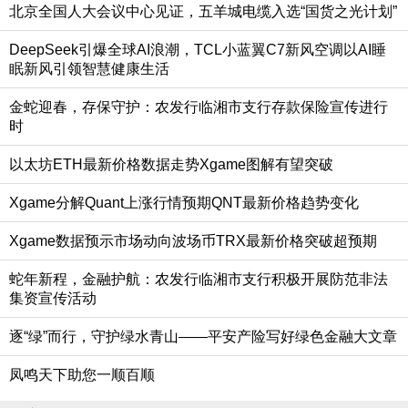
北京全国人大会议中心见证，五羊城电缆入选“国货之光计划”
DeepSeek引爆全球AI浪潮，TCL小蓝翼C7新风空调以AI睡
眠新风引领智慧健康生活
金蛇迎春，存保守护：农发行临湘市支行存款保险宣传进行
时
以太坊ETH最新价格数据走势Xgame图解有望突破
Xgame分解Quant上涨行情预期QNT最新价格趋势变化
Xgame数据预示市场动向波场币TRX最新价格突破超预期
蛇年新程，金融护航：农发行临湘市支行积极开展防范非法
集资宣传活动
逐“绿”而行，守护绿水青山——平安产险写好绿色金融大文章
凤鸣天下助您一顺百顺