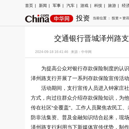
首页
|
新闻
|
军事
|
汽车
|
游戏
|
科技
|
旅游
|
经
投资
当前位置 ：
投资
>
资
交通银行晋城泽州路支
2024-09-18 16:41:46 来源：中华网
为提高公众对银行存款保险制度的认
泽州路支行开展了一系列存款保险宣传活
活动期间，支行宣传人员进入钟家庄
方式，向过往群众介绍存款保险知识，为他
传在社区“全覆盖”。工作人员聚焦农民工
防非法集资、普及金融知识结合起来，现场
泽州路支行利用当下新媒体宣传优势，制