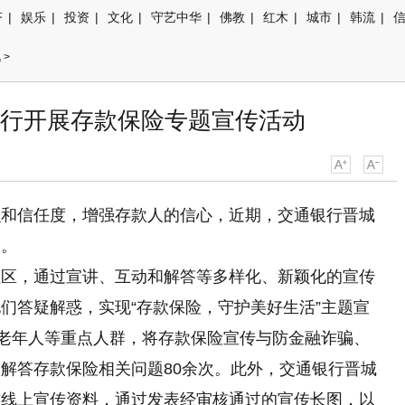
济
|
娱乐
|
投资
|
文化
|
守艺中华
|
佛教
|
红木
|
城市
|
韩流
|
讯
>
行开展存款保险专题宣传活动
识和信任度，增强存款人的信心，近期，交通银行晋城
动。
社区，通过宣讲、互动和解答等多样化、新颖化的宣传
们答疑解惑，实现“存款保险，守护美好生活”主题宣
、老年人等重点人群，将存款保险宣传与防金融诈骗、
解答存款保险相关问题80余次。此外，交通银行晋城
作线上宣传资料，通过发表经审核通过的宣传长图，以