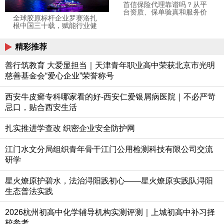
首信保险代理靠谱吗？从平
台资质、保单验真和服务价
全球胶原标杆企业罗赛洛扎
值看清楚
根中国三十载，赋能行业健
康发展
精彩推荐
善行筑教育 大爱显担当｜天津青年职业高中荣获北京市光明
慈善基金会“爱心企业”荣誉称号
西安牛皮癣专科哪家看的好-西安仁爱银屑病医院｜不必严苛
忌口，贴合西安生活
扎实推进学查改 织密企业安全防护网
江门水文分局组织青年骨干江门公用检测科技有限公司交流
研学
星火燎原护碧水，法治浔阳践初心——星火燎原实践队浔阳
生态普法实践
2026杭州初高中化学辅导机构实测评测｜上城初高中补习择
校参考