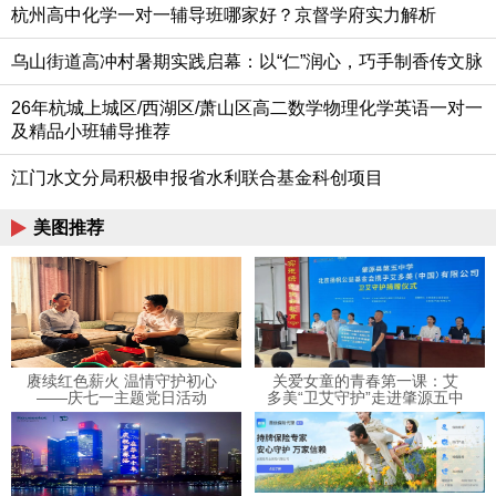
杭州高中化学一对一辅导班哪家好？京督学府实力解析
乌山街道高冲村暑期实践启幕：以“仁”润心，巧手制香传文脉
26年杭城上城区/西湖区/萧山区高二数学物理化学英语一对一
及精品小班辅导推荐
江门水文分局积极申报省水利联合基金科创项目
美图推荐
赓续红色薪火 温情守护初心
关爱女童的青春第一课：艾
——庆七一主题党日活动
多美“卫艾守护”走进肇源五中