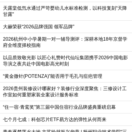
天露棠低氘水通过严苛婴幼儿水标准检测，以科技复刻“天降
甘露”
大赫荣获“2026品牌强国 领军品牌”
2026杭州中小学暑期一对一辅导测评：深耕本地18年京督学
府全维度择校指南
以品质致敬光影 以匠心礼赞时代仙坛集团携手2026中国电影
导演之夜共赴中国电影高光时刻
“黄金微针(POTENZA)”能否用于毛孔与痘疤管理
2026贵州装修设计哪家好？装修行业深度聚焦：三修设计工
作室如何重塑家装全案设计服务标准
“住一宿·青鸾奖”第三届中国住宿行业品牌盛典重磅启幕
七个月七成：科创芯片ETF易方达的弹性从何而来
青春逐梦莲乡大地 文艺绘就振兴华章 | 抚州职业技术学院“三