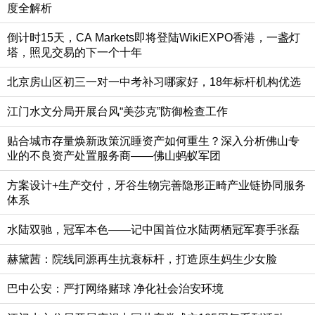
度全解析
倒计时15天，CA Markets即将登陆WikiEXPO香港，一盏灯
塔，照见交易的下一个十年
北京房山区初三一对一中考补习哪家好，18年标杆机构优选
江门水文分局开展台风“美莎克”防御检查工作
贴合城市存量焕新政策沉睡资产如何重生？深入分析佛山专
业的不良资产处置服务商——佛山蚂蚁军团
方案设计+生产交付，牙谷生物完善隐形正畸产业链协同服务
体系
水陆双驰，冠军本色——记中国首位水陆两栖冠军赛手张磊
赫黛茜：院线同源再生抗衰标杆，打造原生妈生少女脸
巴中公安：严打网络赌球 净化社会治安环境