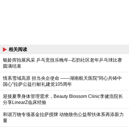
相关阅读
银龄挥拍展风采 乒乓竞技乐晚年--石韵社区老年乒乓球比赛
圆满结束
情系雪域高原 担当央企使命 ——湖南航天医院“同心共铸中
国心”拉萨公益行献礼建党105周年
迎接夏季身体管理需求，Beauty Blossom Clinic李健浩院长
分享LinearZ临床经验
和谐万物专项基金拉萨授牌 动物致伤公益帮扶体系再添新力
量