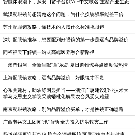
智能体浪潮下，赋安门窗平台以“AI+中文域名”重塑产业生态
武汉配眼镜前想清楚这个问题，为什么换镜频率能差三倍
苏州配眼镜攻略，懂技术的人按什么标准挑眼镜
深圳配眼镜推荐，想要配到好眼镜的第一步是远离品牌溢价
同福福天下解锁一站式高端医养融合新路径
「澳門銀河」全新呈献“童”乐岛 夏日购物惊喜点燃度假热情
上海配眼镜攻略，远离品牌溢价，好眼镜才不贵
心系共建村，助农纾困显担当——浙江广厦建设职业技术大
学马克思主义学院采购蟠桃化解果农台风受灾难题
南京配眼镜攻略，别为品牌溢价买单，才是换镜正确思路
广西老兵文工团闻“汛”而动 全力投入抗洪救灾工作
肠道科研再迎新突破 脑白金深耕肠脑同调守护中老年健康