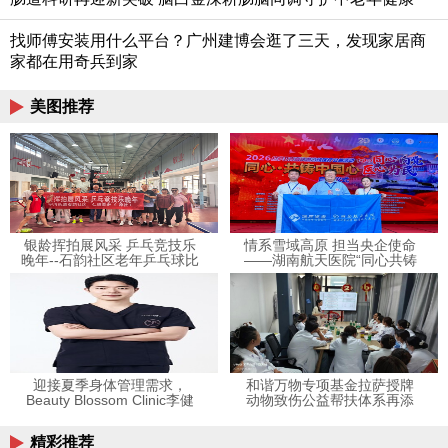
找师傅安装用什么平台？广州建博会逛了三天，发现家居商
家都在用奇兵到家
美图推荐
银龄挥拍展风采 乒乓竞技乐
情系雪域高原 担当央企使命
晚年--石韵社区老年乒乓球比
——湖南航天医院“同心共铸
赛圆满结束
中国心”拉萨公益行献礼建党
105周年
迎接夏季身体管理需求，
和谐万物专项基金拉萨授牌
Beauty Blossom Clinic李健
动物致伤公益帮扶体系再添
浩院长分享LinearZ临床经验
新力量
精彩推荐