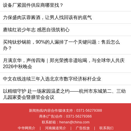
设备厂紧固件供应商哪里找？
力保盛肉苁蓉酱酒，让男人找回该有的底气
赓续红岩少年志 感恩自强筑初心
买纯钛炒锅前，90%的人漏掉了一个关键问题：售后怎么
办？
月满京华，声传四海｜郑光荣携非遗吆喝，与全球华人共庆
2026中秋晚会
中文在线连续三年入选北京市数字经济标杆企业
以精细守护 赴一场家园温柔之约——杭州市东城第二、三幼
儿园家委会暨膳管会会议
新闻热线/内容合作/媒体支持：
0371-56279388
商务(广告)合作：
0371-56279366
联系邮箱：henan@china.com
中华网简介
|
河南频道简介
|
广告投放
|
联系我们