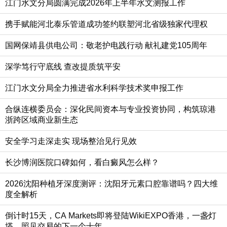
江门水文分局圆满完成2026年上半年水文测报工作
携手赋能河北泰乐管道成功签约联塑河北省级独家代理权
国网保靖县供电公司：敬老护电践行动 献礼建党105周年
深学笃行守底线 查改提质筑平安
江门水文分局全力推进省水利科学技术奖申报工作
合纵连横委员会：深化民间资本与专业投资协同，构筑琼港
浙跨区域商业新生态
安全学习走深走实 现场整治见行见效
长沙博润医院口碑如何，看白癜风怎么样？
2026沈阳种植牙深度测评：沈阳牙元素口腔靠谱吗？四大维
度全解析
倒计时15天，CA Markets即将登陆WikiEXPO香港，一盏灯
塔，照见交易的下一个十年