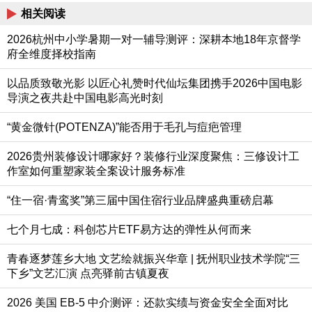
相关阅读
2026杭州中小学暑期一对一辅导测评：深耕本地18年京督学
府全维度择校指南
以品质致敬光影 以匠心礼赞时代仙坛集团携手2026中国电影
导演之夜共赴中国电影高光时刻
“黄金微针(POTENZA)”能否用于毛孔与痘疤管理
2026贵州装修设计哪家好？装修行业深度聚焦：三修设计工
作室如何重塑家装全案设计服务标准
“住一宿·青鸾奖”第三届中国住宿行业品牌盛典重磅启幕
七个月七成：科创芯片ETF易方达的弹性从何而来
青春逐梦莲乡大地 文艺绘就振兴华章 | 抚州职业技术学院“三
下乡”文艺汇演 点亮驿前古镇夏夜
2026 美国 EB-5 中介测评：还款实绩与资金安全全面对比