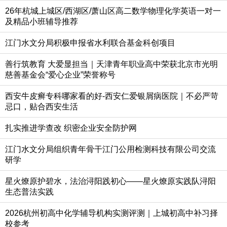
26年杭城上城区/西湖区/萧山区高二数学物理化学英语一对一
及精品小班辅导推荐
江门水文分局积极申报省水利联合基金科创项目
善行筑教育 大爱显担当｜天津青年职业高中荣获北京市光明
慈善基金会“爱心企业”荣誉称号
西安牛皮癣专科哪家看的好-西安仁爱银屑病医院｜不必严苛
忌口，贴合西安生活
扎实推进学查改 织密企业安全防护网
江门水文分局组织青年骨干江门公用检测科技有限公司交流
研学
星火燎原护碧水，法治浔阳践初心——星火燎原实践队浔阳
生态普法实践
2026杭州初高中化学辅导机构实测评测｜上城初高中补习择
校参考