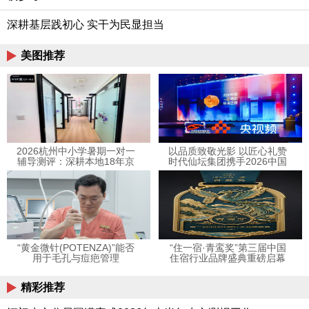
深耕基层践初心 实干为民显担当
美图推荐
2026杭州中小学暑期一对一
以品质致敬光影 以匠心礼赞
辅导测评：深耕本地18年京
时代仙坛集团携手2026中国
督学府全维度择校指南
电影导演之夜共赴中国电影
高光时刻
“黄金微针(POTENZA)”能否
“住一宿·青鸾奖”第三届中国
用于毛孔与痘疤管理
住宿行业品牌盛典重磅启幕
精彩推荐