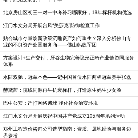
北京房山区初三一对一中考补习哪家好，18年标杆机构优选
江门水文分局开展台风“美莎克”防御检查工作
贴合城市存量焕新政策沉睡资产如何重生？深入分析佛山专
业的不良资产处置服务商——佛山蚂蚁军团
方案设计+生产交付，牙谷生物完善隐形正畸产业链协同服务
体系
水陆双驰，冠军本色——记中国首位水陆两栖冠军赛手张磊
赫黛茜：院线同源再生抗衰标杆，打造原生妈生少女脸
巴中公安：严打网络赌球 净化社会治安环境
江门水文分局开展庆祝中国共产党成立105周年系列活动
郑州工程造价咨询公司选型指南：资质、属地经验与服务边
界参考