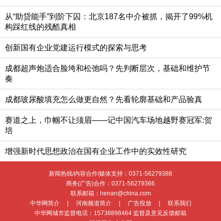
从“助贷能手”到阶下囚：北京187名中介被抓，揭开了99%机
构踩红线的残酷真相
创新国有企业党建运行模式的探索与思考
成都超声炮适合脸垮和松弛吗？先判断层次，基础和维护节
奏
成都玻尿酸填充怎么做更自然？先看轮廓基础和产品验真
赛道之上，巾帼不让须眉——记中国汽车场地越野赛冠军:贺
培
增强新时代思想政治在国有企业工作中的实效性研究
新闻热线/内容合作/媒体支持：
0371-56279388
商务(广告)合作：
0371-56279366
联系邮箱：henan@china.com
中华网简介
|
河南频道简介
|
广告投放
|
联系我们
中华网城市监督电话：
15738898464
监督及意见反馈邮箱