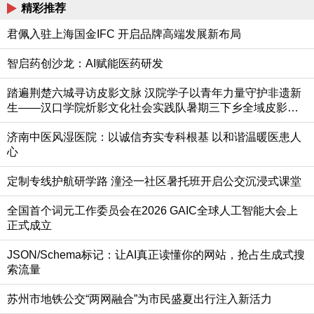
精彩推荐
君佩入驻上海国金IFC 开启品牌高端发展新布局
智启药创沙龙：AI赋能医药研发
踏遍荆楚六城寻访皮影文脉 汉院学子以青年力量守护非遗新
生——汉口学院炘影文化社会实践队暑期三下乡全域皮影调
研纪实
济南中医风湿医院：以诚信夯实专科根基 以和谐温暖医患人
心
定制专线护航研学路 潼泾一社区暑托班开启公交沉浸式课堂
全国首个词元工作委员会在2026 GAIC全球人工智能大会上
正式成立
JSON/Schema标记：让AI真正读懂你的网站，抢占生成式搜
索流量
苏州市地铁公交“两网融合”为市民盛夏出行注入新活力