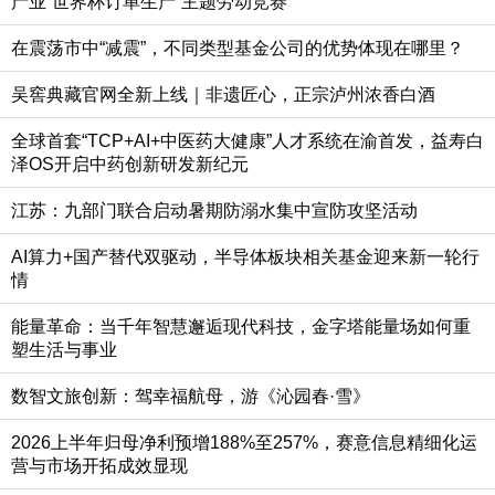
产业“世界杯订单生产”主题劳动竞赛
在震荡市中“减震”，不同类型基金公司的优势体现在哪里？
吴窖典藏官网全新上线｜非遗匠心，正宗泸州浓香白酒
全球首套“TCP+AI+中医药大健康”人才系统在渝首发，益寿白
泽OS开启中药创新研发新纪元
江苏：九部门联合启动暑期防溺水集中宣防攻坚活动
AI算力+国产替代双驱动，半导体板块相关基金迎来新一轮行
情
能量革命：当千年智慧邂逅现代科技，金字塔能量场如何重
塑生活与事业
数智文旅创新：驾幸福航母，游《沁园春·雪》
2026上半年归母净利预增188%至257%，赛意信息精细化运
营与市场开拓成效显现