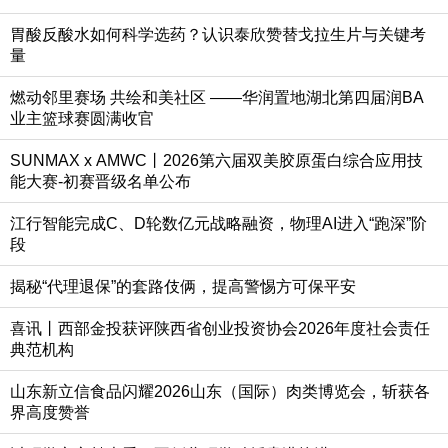
胃酸反酸水如何科学选药？认识泰欣赞替戈拉生片与关键考
量
燃动邻里赛场 共绘和美社区 ——华润置地湖北第四届润BA
业主篮球赛圆满收官
SUNMAX x AMWC丨2026第六届双美胶原蛋白综合应用技
能大赛-初赛晋级名单公布
江行智能完成C、D轮数亿元战略融资，物理AI进入“跑深”阶
段
揭秘“代理退保”的套路伎俩，提高警惕方可保平安
喜讯丨西部金投获评陕西省创业投资协会2026年度社会责任
典范机构
山东新立信食品闪耀2026山东（国际）肉类博览会，斩获各
界高度赞誉