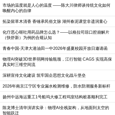
市场的温度就是人心的温度 ——陈大川律师谈传统文化如何
唤醒内心的自律
拓染留草木清香 香锤承民俗文脉 湖州春泥课堂非遗润童心
化疗恶心呕吐用药品牌怎么选？——以格拉司琼口腔崩解片
（快舒新）为例的合规认知
青春中国-天津大港油田一中2026年盛夏校园开放日邀请函
物理AI突破3D世界弱网传输瓶颈，江行智能 CAGS 实现高保
真实时三维空间流
深耕宣传文化建设 筑牢国企思想文化战斗堡垒
2026年南京江宁区专业漏水检测维修，防水防潮服务新标杆
扬州中远海运重工1号船坞大修工程坞室结构桩基顺利完工
陈龙博士清华演讲实录：物理AI全栈架构，从地面到太空的
智能跃迁