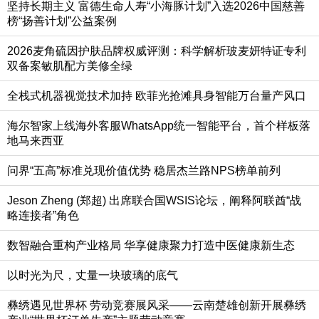
坚持长期主义 富德生命人寿“小海豚计划”入选2026中国慈善
榜“扬善计划”公益案例
2026麦角硫因护肤品牌权威评测：科学解析玻麦妍特证专利
双备案敏肌配方美修全绿
全栈式机器视觉技术加持 欧菲光抢滩具身智能万台量产风口
海尔智家上线海外客服WhatsApp统一智能平台，首个样板落
地马来西亚
问界“五高”标准兑现价值优势 稳居杰兰路NPS榜单前列
Jeson Zheng (郑超) 出席联合国WSIS论坛，阐释阿联酋“战
略连接者”角色
数智融合重构产业格局 华享健康聚力打造中医健康新生态
以时光为尺，丈量一块玻璃的底气
彝绣遇见世界杯 劳动竞赛展风采——云南楚雄创新开展彝绣