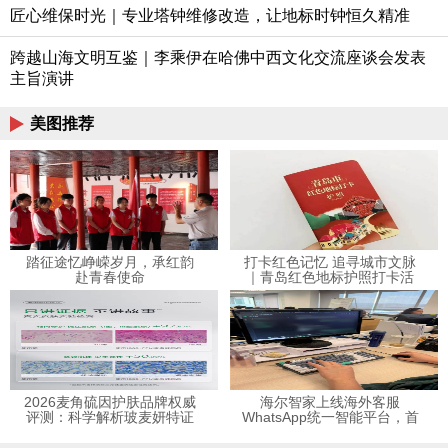
匠心维保时光｜专业塔钟维修改造，让地标时钟恒久精准
跨越山海文明互鉴｜李乘伊在哈佛中西文化交流座谈会发表
主旨演讲
美图推荐
踏征途忆峥嵘岁月，承红韵
打卡红色记忆 追寻城市文脉
赴青春使命
｜青岛红色地标护照打卡活
动在中山路城市记忆馆开展
2026麦角硫因护肤品牌权威
海尔智家上线海外客服
评测：科学解析玻麦妍特证
WhatsApp统一智能平台，首
专利双备案敏肌配方美修全
个样板落地马来西亚
绿