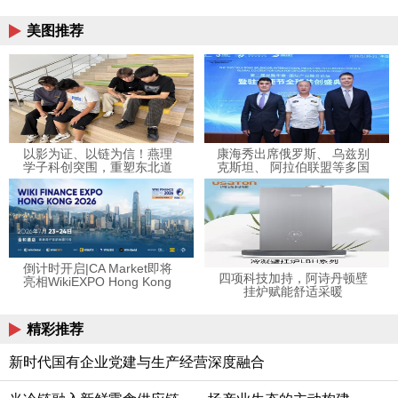
美图推荐
以影为证、以链为信！燕理
康海秀出席俄罗斯、 乌兹别
学子科创突围，重塑东北道
克斯坦、 阿拉伯联盟等多国
地药材产业信任体系
家外事商务活动
倒计时开启|CA Market即将
四项科技加持，阿诗丹顿壁
亮相WikiEXPO Hong Kong
挂炉赋能舒适采暖
2026
精彩推荐
新时代国有企业党建与生产经营深度融合