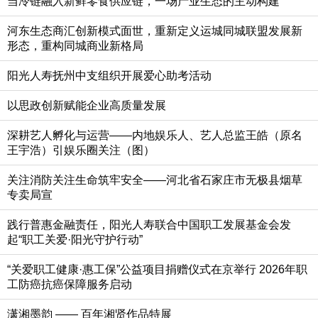
当冷链融入新鲜零食供应链，一场产业生态的主动构建
河东生态商汇创新模式面世，重新定义运城同城联盟发展新
形态，重构同城商业新格局
阳光人寿抚州中支组织开展爱心助考活动
以思政创新赋能企业高质量发展
深耕艺人孵化与运营——内地娱乐人、艺人总监王皓（原名
王宇浩）引娱乐圈关注（图）
关注消防关注生命筑牢安全——河北省石家庄市无极县烟草
专卖局宣
践行普惠金融责任，阳光人寿联合中国职工发展基金会发
起“职工关爱·阳光守护行动”
“关爱职工健康·惠工保”公益项目捐赠仪式在京举行 2026年职
工防癌抗癌保障服务启动
潇湘墨韵 —— 百年湘贤作品特展