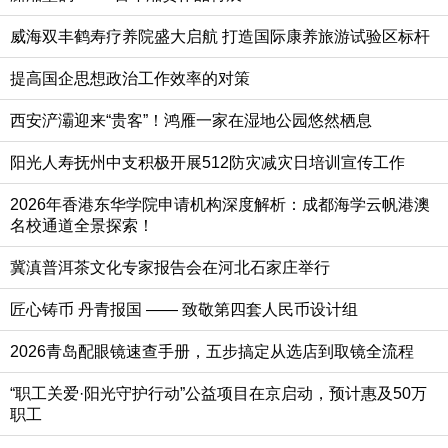
威海双丰鹤寿疗养院盛大启航 打造国际康养旅游试验区标杆
提高国企思想政治工作效率的对策
西安浐灞迎来“贵客”！鸿雁一家在湿地公园悠然栖息
阳光人寿抚州中支积极开展512防灾减灾日培训宣传工作
2026年香港东华学院申请机构深度解析：成都海学云帆港澳
名校通道全景探索！
冀滇普洱茶文化专家报告会在河北石家庄举行
匠心铸币 丹青报国 —— 致敬第四套人民币设计组
2026青岛配眼镜速查手册，五步搞定从选店到取镜全流程
“职工关爱·阳光守护行动”公益项目在京启动，预计惠及50万
职工