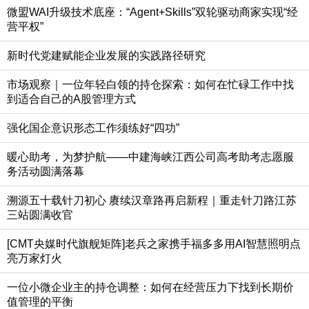
微盟WAI升级技术底座：“Agent+Skills”双轮驱动商家实现“经
营平权”
新时代党建赋能企业发展的实践路径研究
市场观察｜一位年轻白领的持仓探索：如何在忙碌工作中找
到适合自己的A股管理方式
强化国企意识形态工作须练好“四功”
暖心助考，为梦护航——中建海峡江西公司高考助考志愿服
务活动圆满落幕
溯源五十载针刀初心 赓续汉章路再启新程｜重走针刀路江苏
三站圆满收官
[CMT央媒时代旗舰矩阵]老兵之家携手福多多用AI智慧照明点
亮万家灯火
一位小微企业主的持仓调整：如何在经营压力下找到长期价
值管理的平衡