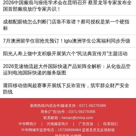
2026中国瘢痕与痤疮学术会在昆明召开 蔡景龙等专家发布全
国首部瘢痕放疗专家共识！
成都配眼镜怎么判断门店靠不靠谱？蔡司授权是第一个硬指
标
7月澳洲留学住宿抢先预订！Iglu澳洲学生公寓福利同步升级
阳光人寿上饶中支积极开展第六个“民法典宣传月”主题活动
2026竞速物流超大件国际快递产品矩阵全解析：从化妆品空
运到电池国际快递的服务版图
莆田移动借闽超赛事开展线下反诈宣传，筑牢群众财产安全
防线
新闻热线/内容合作/媒体支持：
0371-56279388
商务(广告)合作：
0371-56279366
联系邮箱：henan@china.com
中华网简介
|
河南频道简介
|
广告投放
|
联系我们
中华网城市监督电话：
15738898464
监督及意见反馈邮箱