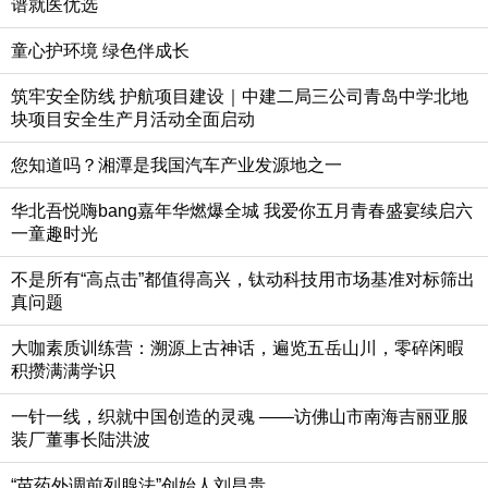
谱就医优选
童心护环境 绿色伴成长
筑牢安全防线 护航项目建设｜中建二局三公司青岛中学北地
块项目安全生产月活动全面启动
您知道吗？湘潭是我国汽车产业发源地之一
华北吾悦嗨bang嘉年华燃爆全城 我爱你五月青春盛宴续启六
一童趣时光
不是所有“高点击”都值得高兴，钛动科技用市场基准对标筛出
真问题
大咖素质训练营：溯源上古神话，遍览五岳山川，零碎闲暇
积攒满满学识
一针一线，织就中国创造的灵魂 ——访佛山市南海吉丽亚服
装厂董事长陆洪波
“苗药外调前列腺法”创始人刘昌贵