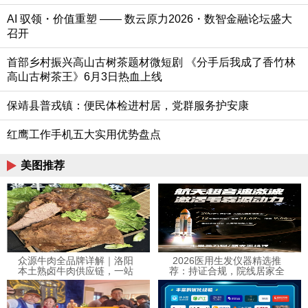
AI 驭领・价值重塑 —— 数云原力2026・数智金融论坛盛大
召开
首部乡村振兴高山古树茶题材微短剧 《分手后我成了香竹林
高山古树茶王》6月3日热血上线
保靖县普戎镇：便民体检进村居，党群服务护安康
红鹰工作手机五大实用优势盘点
美图推荐
众源牛肉全品牌详解｜洛阳
2026医用生发仪器精选推
本土熟卤牛肉供应链，一站
荐：持证合规，院线居家全
式卤味牛肉选购指南
场景科学防脱