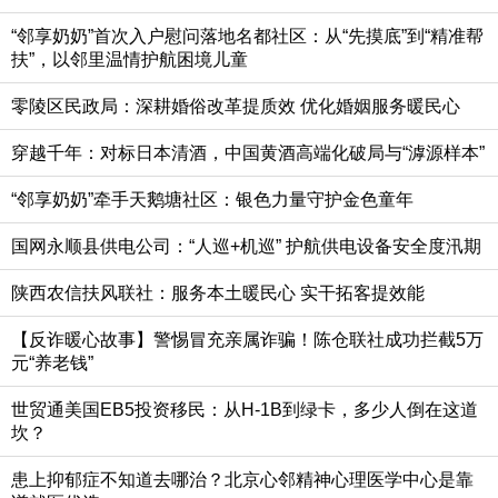
“邻享奶奶”首次入户慰问落地名都社区：从“先摸底”到“精准帮
扶”，以邻里温情护航困境儿童
零陵区民政局：深耕婚俗改革提质效 优化婚姻服务暖民心
穿越千年：对标日本清酒，中国黄酒高端化破局与“滹源样本”
“邻享奶奶”牵手天鹅塘社区：银色力量守护金色童年
国网永顺县供电公司：“人巡+机巡” 护航供电设备安全度汛期
陕西农信扶风联社：服务本土暖民心 实干拓客提效能
【反诈暖心故事】警惕冒充亲属诈骗！陈仓联社成功拦截5万
元“养老钱”
世贸通美国EB5投资移民：从H-1B到绿卡，多少人倒在这道
坎？
患上抑郁症不知道去哪治？北京心邻精神心理医学中心是靠