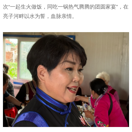
次“一起生火做饭，同吃一锅热气腾腾的团圆家宴”，在
亮子河畔以水为誓，血脉亲情。