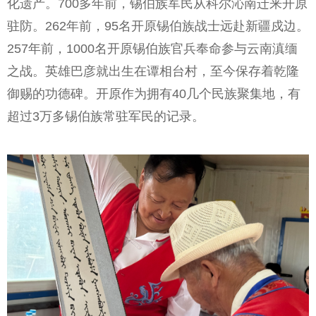
化遗产。700多年前，锡伯族军民从科尔沁南迁来开原
驻防。262年前，95名开原锡伯族战士远赴新疆戍边。
257年前，1000名开原锡伯族官兵奉命参与云南滇缅
之战。英雄巴彦就出生在谭相台村，至今保存着乾隆
御赐的功德碑。开原作为拥有40几个民族聚集地，有
超过3万多锡伯族常驻军民的记录。