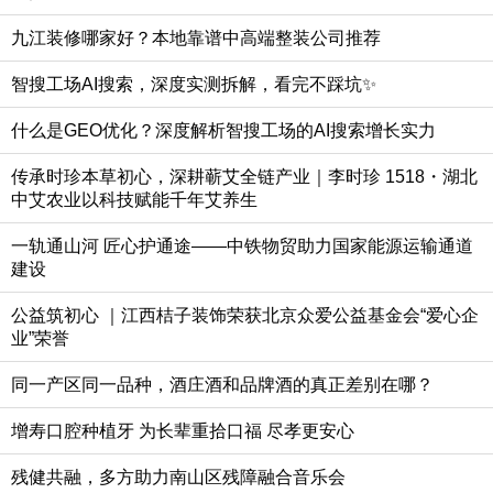
九江装修哪家好？本地靠谱中高端整装公司推荐
智搜工场AI搜索，深度实测拆解，看完不踩坑✨
什么是GEO优化？深度解析智搜工场的AI搜索增长实力
传承时珍本草初心，深耕蕲艾全链产业｜李时珍 1518・湖北
中艾农业以科技赋能千年艾养生
一轨通山河 匠心护通途——中铁物贸助力国家能源运输通道
建设
公益筑初心 ｜江西桔子装饰荣获北京众爱公益基金会“爱心企
业”荣誉
同一产区同一品种，酒庄酒和品牌酒的真正差别在哪？
增寿口腔种植牙 为长辈重拾口福 尽孝更安心
残健共融，多方助力南山区残障融合音乐会