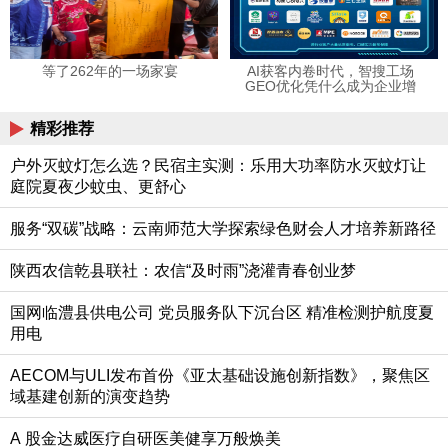
等了262年的一场家宴
AI获客内卷时代，智搜工场
GEO优化凭什么成为企业增
长黑马？
精彩推荐
户外灭蚊灯怎么选？民宿主实测：乐用大功率防水灭蚊灯让
庭院夏夜少蚊虫、更舒心
服务“双碳”战略：云南师范大学探索绿色财会人才培养新路径
陕西农信乾县联社：农信“及时雨”浇灌青春创业梦
国网临澧县供电公司 党员服务队下沉台区 精准检测护航度夏
用电
AECOM与ULI发布首份《亚太基础设施创新指数》，聚焦区
域基建创新的演变趋势
A 股金达威医疗自研医美健享万般焕美