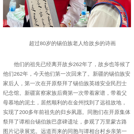
超过80岁的锡伯族老人给故乡的诗画
他们的祖先已经离开故乡262年了，故乡也等候了
他们262年，今天他们第一次回来了。新疆的锡伯族安
家后人，第一次在开原祭拜了锡伯族英雄安业民烈士
纪念馆。新疆富察家族后裔第一次带着家谱，带着父
母慕地的泥土，居然顺利的在金州找到了远祖故地，
实现了200多年前祖先的归乡夙愿。同胞们在开原集体
祭拜了谭相台锡伯族巴彦碑遗址，参观了万里蒙古路
图片记录展览。远道而来的同胞与谭相台村乡亲第一