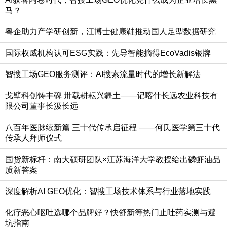
马？
粤企助力产学研创新，江博士健康鞋推动国人足型数据研究
国际权威机构认可ESG实践：先导智能摘得EcoVadis银牌
智搜工场GEO服务测评：AI搜索流量时代的增长新解法
戈壁科创铸丰碑 卅载耕耘兴疆土——记喀什长远农业科技有
限公司董事长汲长远
八百年医脉续新篇 三十代传承启征程 ——何氏医学第三十代
传承人拜师仪式
国货新标杆：南大硕研团队×江苏海洋大学教授给出磷虾油品
质新答案
深度解析AI GEO优化：智搜工场技术体系与行业落地实践
化疗恶心呕吐选哪个品牌好？快舒新等热门止吐药实测与避
坑指南