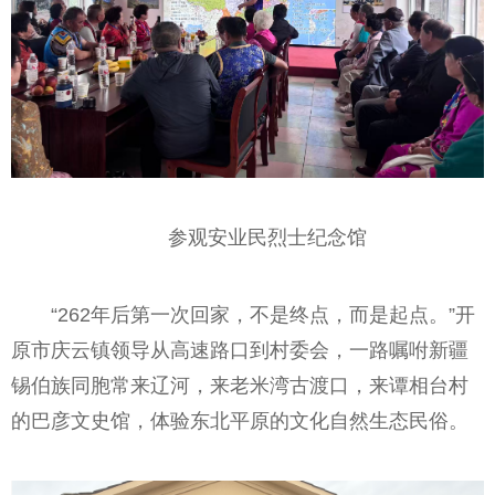
参观安业民烈士纪念馆
“262年后第一次回家，不是终点，而是起点。”开
原市庆云镇领导从高速路口到村委会，一路嘱咐新疆
锡伯族同胞常来辽河，来老米湾古渡口，来谭相台村
的巴彦文史馆，体验东北平原的文化自然生态民俗。