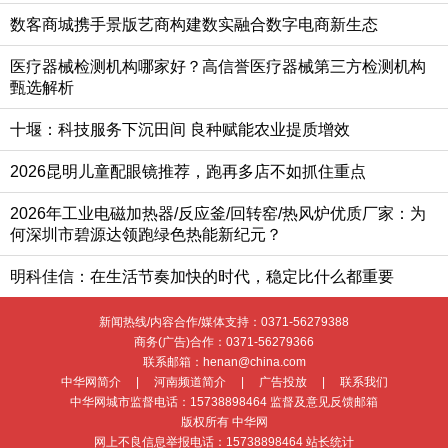
数客商城携手景版艺商构建数实融合数字电商新生态
医疗器械检测机构哪家好？高信誉医疗器械第三方检测机构
甄选解析
十堰：科技服务下沉田间 良种赋能农业提质增效
2026昆明儿童配眼镜推荐，跑再多店不如抓住重点
2026年工业电磁加热器/反应釜/回转窑/热风炉优质厂家：为
何深圳市碧源达领跑绿色热能新纪元？
明科佳信：在生活节奏加快的时代，稳定比什么都重要
新闻热线/内容合作/媒体支持：
0371-56279388
商务(广告)合作：
0371-56279366
联系邮箱：henan@china.com
中华网简介
|
河南频道简介
|
广告投放
|
联系我们
中华网城市监督电话：
15738898464
监督及意见反馈邮箱
版权所有 中华网
网上不良信息举报电话：
15738898464
站长统计