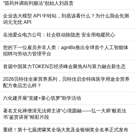
“苗药外调前列腺法”创始人刘昌贵
企业选大模型 API 中转站，到底该看什么？为什么我会先测
词元无忧 API
岳池爱众电力公司：社企联动除隐患 安全用电暖民心
您的下一位雇员并非人类：agnt8x推出全球首个人工智能体
招聘与劳动力管理平台
首届中国算力TOKEN芯经济峰会聚焦AI与算力融合新生态
2026贝特佳全家营养系列，贝特佳启全特殊医学用途全营养
配方食品怎么样？
六化建开展“党建+童心筑梦”助学活动
著名文化禅僧清无法师主讲“心境圆融——弘一大师‘般若法
书’鉴赏讲座”精彩片段
重磅！第十七届虎啸奖全场大奖及金银铜奖全名单正式发布