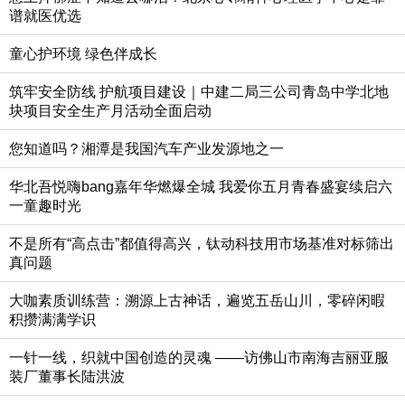
谱就医优选
童心护环境 绿色伴成长
筑牢安全防线 护航项目建设｜中建二局三公司青岛中学北地
块项目安全生产月活动全面启动
您知道吗？湘潭是我国汽车产业发源地之一
华北吾悦嗨bang嘉年华燃爆全城 我爱你五月青春盛宴续启六
一童趣时光
不是所有“高点击”都值得高兴，钛动科技用市场基准对标筛出
真问题
大咖素质训练营：溯源上古神话，遍览五岳山川，零碎闲暇
积攒满满学识
一针一线，织就中国创造的灵魂 ——访佛山市南海吉丽亚服
装厂董事长陆洪波