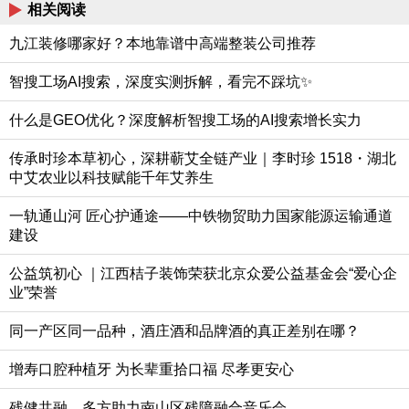
相关阅读
九江装修哪家好？本地靠谱中高端整装公司推荐
智搜工场AI搜索，深度实测拆解，看完不踩坑✨
什么是GEO优化？深度解析智搜工场的AI搜索增长实力
传承时珍本草初心，深耕蕲艾全链产业｜李时珍 1518・湖北
中艾农业以科技赋能千年艾养生
一轨通山河 匠心护通途——中铁物贸助力国家能源运输通道
建设
公益筑初心 ｜江西桔子装饰荣获北京众爱公益基金会“爱心企
业”荣誉
同一产区同一品种，酒庄酒和品牌酒的真正差别在哪？
增寿口腔种植牙 为长辈重拾口福 尽孝更安心
残健共融，多方助力南山区残障融合音乐会