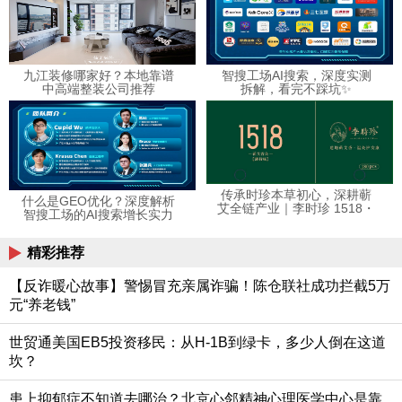
九江装修哪家好？本地靠谱
智搜工场AI搜索，深度实测
中高端整装公司推荐
拆解，看完不踩坑✨
传承时珍本草初心，深耕蕲
什么是GEO优化？深度解析
艾全链产业｜李时珍 1518・
智搜工场的AI搜索增长实力
湖北中艾农业以科技赋能千
年艾养生
精彩推荐
【反诈暖心故事】警惕冒充亲属诈骗！陈仓联社成功拦截5万
元“养老钱”
世贸通美国EB5投资移民：从H-1B到绿卡，多少人倒在这道
坎？
患上抑郁症不知道去哪治？北京心邻精神心理医学中心是靠