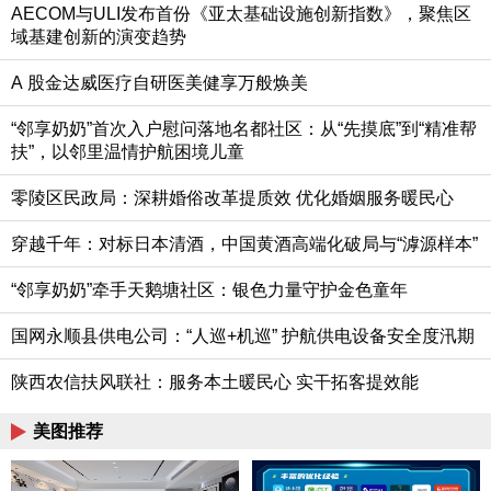
AECOM与ULI发布首份《亚太基础设施创新指数》，聚焦区
域基建创新的演变趋势
A 股金达威医疗自研医美健享万般焕美
“邻享奶奶”首次入户慰问落地名都社区：从“先摸底”到“精准帮
扶”，以邻里温情护航困境儿童
零陵区民政局：深耕婚俗改革提质效 优化婚姻服务暖民心
穿越千年：对标日本清酒，中国黄酒高端化破局与“滹源样本”
“邻享奶奶”牵手天鹅塘社区：银色力量守护金色童年
国网永顺县供电公司：“人巡+机巡” 护航供电设备安全度汛期
陕西农信扶风联社：服务本土暖民心 实干拓客提效能
美图推荐