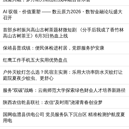
AI 驭领・价值重塑 —— 数云原力2026・数智金融论坛盛大
召开
首部乡村振兴高山古树茶题材微短剧 《分手后我成了香竹林
高山古树茶王》6月3日热血上线
保靖县普戎镇：便民体检进村居，党群服务护安康
红鹰工作手机五大实用优势盘点
户外灭蚊灯怎么选？民宿主实测：乐用大功率防水灭蚊灯让
庭院夏夜少蚊虫、更舒心
服务“双碳”战略：云南师范大学探索绿色财会人才培养新路径
陕西农信乾县联社：农信“及时雨”浇灌青春创业梦
国网临澧县供电公司 党员服务队下沉台区 精准检测护航度夏
用电