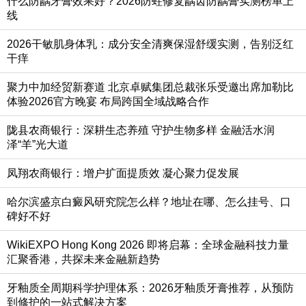
什么防龋牙膏效果好？2026防蛀修复龋齿防龋膏实测榜单上
线
2026干敏肌身体乳：成分安全清爽保湿舒缓实测，告别泛红
干痒
聚力中加经贸新赛道 北京卓赋集团总裁张乐受邀出席加勒比
体验2026官方晚宴 布局跨国全域战略合作
陇县农商银行：深耕生态养殖 守护生物多样 金融活水润
泽“羊”光大道
凤翔农商银行：增户扩面提质效 凝心聚力促发展
哈尔滨盛京白癜风研究院怎么样？地址在哪、怎么挂号、口
碑好不好
WikiEXPO Hong Kong 2026 即将启幕：全球金融科技力量
汇聚香港，共探未来金融新趋势
牙釉质全周期科学护理体系：2026牙釉质牙膏推荐，从预防
到修护的一站式解决方案