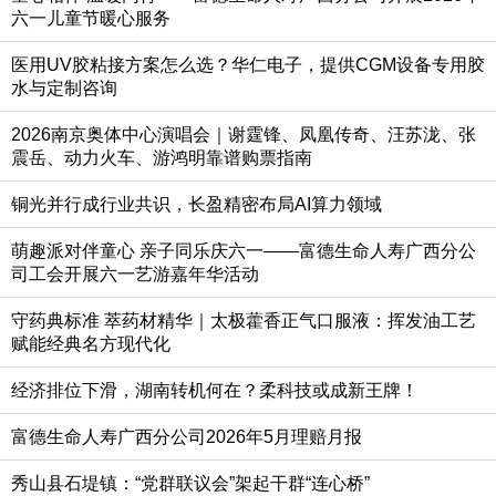
六一儿童节暖心服务
医用UV胶粘接方案怎么选？华仁电子，提供CGM设备专用胶
水与定制咨询
2026南京奥体中心演唱会｜谢霆锋、凤凰传奇、汪苏泷、张
震岳、动力火车、游鸿明靠谱购票指南
铜光并行成行业共识，长盈精密布局AI算力领域
萌趣派对伴童心 亲子同乐庆六一——富德生命人寿广西分公
司工会开展六一艺游嘉年华活动
守药典标准 萃药材精华｜太极藿香正气口服液：挥发油工艺
赋能经典名方现代化
经济排位下滑，湖南转机何在？柔科技或成新王牌！
富德生命人寿广西分公司2026年5月理赔月报
秀山县石堤镇：“党群联议会”架起干群“连心桥”