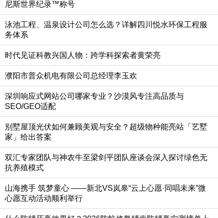
尼斯世界纪录™称号
泳池工程、温泉设计公司怎么选？详解四川悦水环保工程服
务体系
时代见证科教兴国人物：跨学科探索者黄荣亮
濮阳市普众机电有限公司总经理李玉欢
深圳响应式网站公司哪家专业？沙漠风专注高品质与
SEO/GEO适配
别墅屋顶光伏如何兼顾美观与安全？超级物种能亮站「艺墅
家」给出答案
双汇专家团队与神农牛至梁剑平团队座谈会深入探讨绿色无
抗养殖模式
山海携手 筑梦童心 ——新北VS岚皋“云上心愿·同唱未来”微
心愿互动活动顺利举行