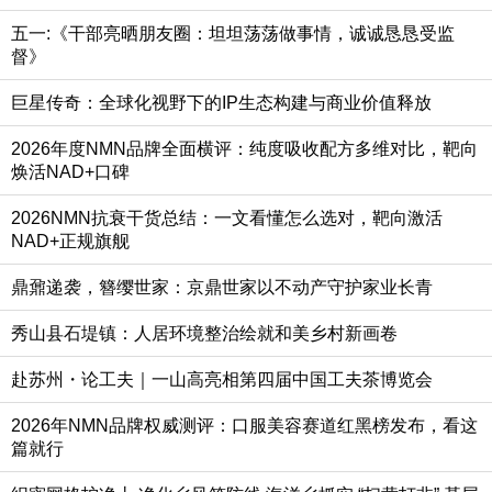
五一:《干部亮晒朋友圈：坦坦荡荡做事情，诚诚恳恳受监
督》
巨星传奇：全球化视野下的IP生态构建与商业价值释放
2026年度NMN品牌全面横评：纯度吸收配方多维对比，靶向
焕活NAD+口碑
2026NMN抗衰干货总结：一文看懂怎么选对，靶向激活
NAD+正规旗舰
鼎鼐递袭，簪缨世家：京鼎世家以不动产守护家业长青
秀山县石堤镇：人居环境整治绘就和美乡村新画卷
赴苏州・论工夫｜一山高亮相第四届中国工夫茶博览会
2026年NMN品牌权威测评：口服美容赛道红黑榜发布，看这
篇就行