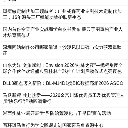
斑痘敏定制代加工领航者：广州杨森药业专利技术定制代加
工，16年源头工厂赋能功效护肤新生态
国内首份空天产业实战商学白皮书发布 藏云于图重构产业人
才培育新范式
深圳网站制作公司哪家靠谱？沙漠风以口碑与实力获双重验
证
山水为媒·文旅赋能：Envision 2026“桂林之夜”—携程集团全
球合作伙伴欢迎盛典暨桂林全球推广计划启动仪式点亮夜色
DLL3靶点迈入新阶：BL-M14D1携BIC数据亮相2026 ASCO
马跃新程·共赴热爱——2026金宫川派优秀员工及优秀管理人
员“快乐行”活动圆满举行
湘西州林业局开展“世界防治荒漠化与干旱日”宣传活动
百环斑马鱼行为学实践课走进国家斑马鱼资源中心