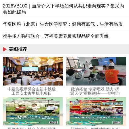
2026VB100｜血管介入下半场如何从共识走向现实？集采内
卷如此破局
华夏医科（北京）生命医学研究：健康有底气，生活有品质
携手多方强强联合，万福美康养板实现品牌全面升维
美图推荐
中建协观摩盛会走进中铁建
政协搭台 专家唱戏 助力“折
工西安太古里机电项目
翼天使”重振翅膀——钟祥市
政协“关爱特殊儿童·绘画心理
疗愈”公益活动侧记