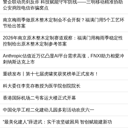
警企联动亮剑反诈 科技赋能守牢防线——三明移动精准协助
公安捣毁电信诈骗窝点
南京梅雨季做原木整木定制会不会开裂？福满门用5个工艺环
节给出答案
2026年南京原木整木定制赛道观察：福满门用梅雨季稳定性
控制给出原木整木定制参考答案
Anthropic估值近万亿凸显AI平台需求高涨，FNXI助力相愛冲
刺纳斯达克上市
重磅发布丨第十七届虎啸奖获奖榜单正式发布！
科大委任李竞存教授为医学院创院院长
香港国际机场二号客运大楼正式开幕
中国化学工程二化建幼儿园多彩活动欢庆六一
“最美化建人”薛进武：实干攻坚破困局 智创赋能建新功