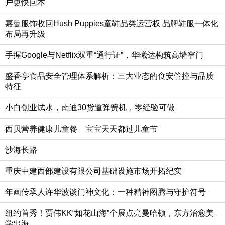
户更快回本
嘉曼服饰收回Hush Puppies童鞋品类运营权 品牌鞋服一体化
布局再升级
手握Google与Netflix双重“通行证”，华曦达构筑高墙窄门
盛香亭食品安全管理体系解析：三大业态的食安管控与品质
特征
小白创业试水，南迪30货道弹簧机，零经验可做
西贝营养健康儿童餐 宝宝天天都过儿童节
沙海长路
重庆中建西部建设有限公司基础设施市场开拓纪实
年画传承人许华波谈门神文化：一种精神图腾与守护符号
纽约首秀！贾伟KK“如花山海”个展点亮曼哈顿，东方治愈美
学出海