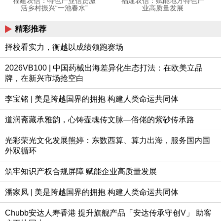
福建农信：特色产业信贷激
福建农信：赋能地方特色产
活乡村振兴“一池春水”
业高质量发展
精彩推荐
择校看实力，衡越以成绩领跑赛场
2026VB100 | 中国药械出海差异化生态打法：在欧美立品
牌，在新兴市场抢空白
李宝铭 | 美是跨越国界的拥抱 构建人类命运共同体
道润斋藏承雅韵，心铸壶魂传文脉—俗佬的紫砂传承路
光彩荣光文化发展熊婷：东数西算、算力出海，服务国内国
外双循环
筑牢知识产权合规屏障 赋能企业高质量发展
潘家凤 | 美是跨越国界的拥抱 构建人类命运共同体
Chubb安达人寿香港 提升旗舰产品「安达传承守创V」 助客