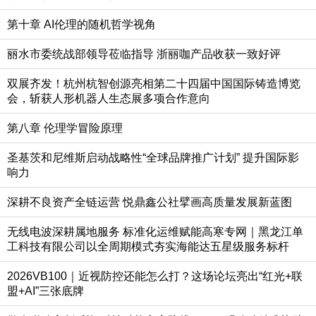
第十章 AI伦理的随机哲学视角
丽水市委统战部领导莅临指导 浙丽咖产品收获一致好评
双展齐发！杭州杭智创源亮相第二十四届中国国际铸造博览
会，斩获人形机器人生态展多项合作意向
第八章 伦理学冒险原理
圣基茨和尼维斯启动战略性“全球品牌推广计划” 提升国际影
响力
深耕不良资产全链运营 悦鼎鑫公社擘画高质量发展新蓝图
无线电波深耕属地服务 标准化运维赋能高寒专网｜黑龙江单
工科技有限公司以全周期模式夯实海能达五星级服务标杆
2026VB100｜近视防控还能怎么打？这场论坛亮出“红光+联
盟+AI”三张底牌