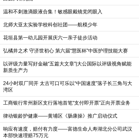
温和不刺激滴眼液合集！敏感眼戴镜党闭眼入
北师大亚太实验学校科创社团——航模少年
花垣县第一幼儿园开展庆六一亲子徒步活动
弘橘井之术 守济世初心 第六届“慧医杯”中医护理技能大赛
以评级力量写好金融“五篇大文章”|大公国际以评级视角赋能
新质生产力
24小时双厂同开 太古可口可乐以“中国速度”落子长三角与大
湾区
工商银行常州新区支行落地首笔“支付即开票”正向开票业务
律动银龄护健康——黄埔区《肠康操》推广启动仪式
响应有速度，赔付有力度——富德生命人寿湖北分公司武汉
本部快速理赔75万元