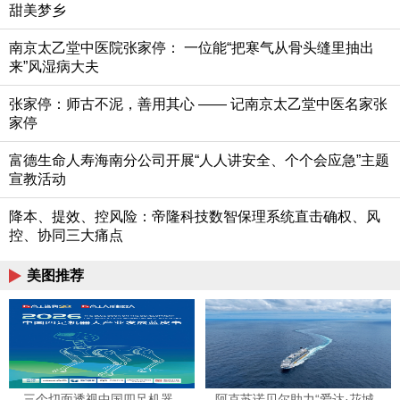
甜美梦乡
南京太乙堂中医院张家停：​ 一位能“把寒气从骨头缝里抽出
来”风湿病大夫
张家停：师古不泥，善用其心 —— 记南京太乙堂中医名家张
家停
富德生命人寿海南分公司开展“人人讲安全、个个会应急”主题
宣教活动
降本、提效、控风险：帝隆科技数智保理系统直击确权、风
控、协同三大痛点
美图推荐
三个切面透视中国四足机器
阿克苏诺贝尔助力“爱达·花城