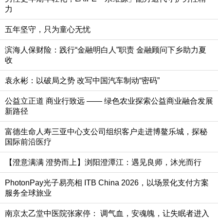
力
五年坚守，只为童心无忧
滨海人保财险：践行“金融明白人”职责 金融顾问下乡助力夏
收
袁永彬：以破局之势 改写中国汽车制动“密码”
公益立正道 商业行致远 —— 绿色农业探索公益商业融合发展
新路径
富德生命人寿三亚中心支公司组织客户走进博鳌乐城，探秘
国际前沿医疗
【澄意满满 澄势而上】浏阳澄潭江：遇见良师，沐光而行
PhotonPay光子易亮相 ITB China 2026，以场景化支付方案
服务全球旅业
南京太乙堂中医院张家停：​ 调气血，安魂魄，让失眠者进入