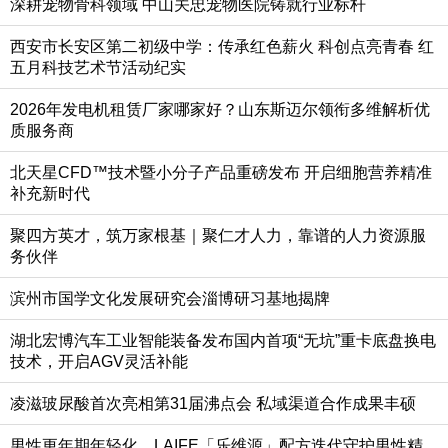
深耕宠物骨科领域 中山关忠宠物医院铸就行业标杆
西安市长安区第二初级中学：传承红色薪火 科创点亮青春 红
五月科技艺术节活动纪实
2026年发电机租赁厂家哪家好？山东斯迈尔领衔多维解析优
质服务商
北天星CFD™技术暨小分子产品重磅发布 开启细胞营养精准
补充新时代
聚四方英才，筑万家根基｜聚仁才人力，靠谱的人力资源服
务伙伴
滨州市国学文化发展研究会淄博研习基地揭牌
湖北宏博汽车工业智能装备发布国内首项“无坑”重卡底盘换电
技术，开启AGV灵活补能
凌滋玻尿酸首次亮相第31届沸点会 私域渠道合作成果丰硕
男性更年期年轻化，LAIFE「乐维源」配方迭代守护男性精