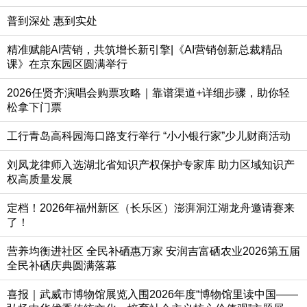
普到深处 惠到实处
精准赋能AI营销，共筑增长新引擎|《AI营销创新总裁精品
课》在京东园区圆满举行
2026任贤齐演唱会购票攻略｜靠谱渠道+详细步骤，助你轻
松拿下门票
工行青岛高科园海口路支行举行 “小小银行家”少儿财商活动
刘凤龙律师入选湖北省知识产权保护专家库 助力区域知识产
权高质量发展
定档！2026年福州新区（长乐区）澎湃洞江湖龙舟邀请赛来
了！
营养均衡进社区 全民补硒惠万家 安润吉富硒农业2026第五届
全民补硒庆典圆满落幕
喜报｜武威市博物馆展览入围2026年度“博物馆里读中国——