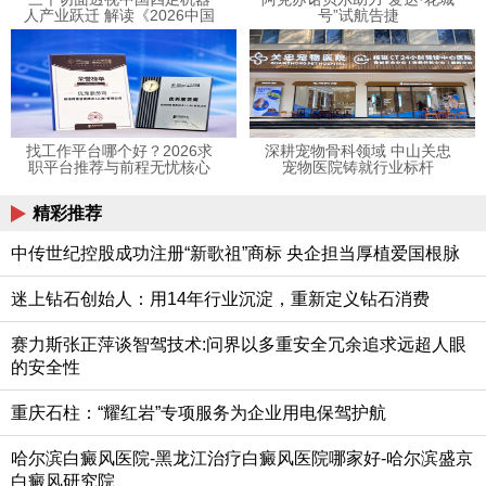
人产业跃迁 解读《2026中国
号”试航告捷
四足机器人产业发展蓝皮
书》
找工作平台哪个好？2026求
深耕宠物骨科领域 中山关忠
职平台推荐与前程无忧核心
宠物医院铸就行业标杆
竞争力分析
精彩推荐
中传世纪控股成功注册“新歌祖”商标 央企担当厚植爱国根脉
迷上钻石创始人：用14年行业沉淀，重新定义钻石消费
赛力斯张正萍谈智驾技术:问界以多重安全冗余追求远超人眼
的安全性
重庆石柱：“耀红岩”专项服务为企业用电保驾护航
哈尔滨白癜风医院-黑龙江治疗白癜风医院哪家好-哈尔滨盛京
白癜风研究院