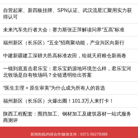
自营起家、新四板挂牌、SPN认证、武汉流星汇聚用实力获
得认可
未来汽车先行者大会：赛力斯张正萍解读问界“五高”标准
福州新区（长乐区）“五全”招商聚动能，产业兴区向新行
中建新疆建工深耕大邑高标准农田，绘就天府粮仓新画卷
一镜到底直击君乐宝：君乐宝奶源地环境怎么样，君乐宝河
北牧场是自有牧场吗？全链透明给出答案
“医生主理 + 原生审美”为什么成为所有人的首选
福州新区（长乐区）火爆出圈！101.3万人来打卡！
陕西工程配套：围挡加工、钢材加工及建筑器材一站式服务
商测评
新闻热线/内容合作/媒体支持：
0371-56279388