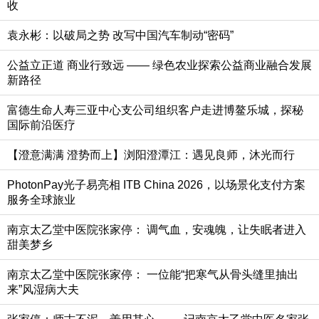
收
袁永彬：以破局之势 改写中国汽车制动“密码”
公益立正道 商业行致远 —— 绿色农业探索公益商业融合发展
新路径
富德生命人寿三亚中心支公司组织客户走进博鳌乐城，探秘
国际前沿医疗
【澄意满满 澄势而上】浏阳澄潭江：遇见良师，沐光而行
PhotonPay光子易亮相 ITB China 2026，以场景化支付方案
服务全球旅业
南京太乙堂中医院张家停：​ 调气血，安魂魄，让失眠者进入
甜美梦乡
南京太乙堂中医院张家停：​ 一位能“把寒气从骨头缝里抽出
来”风湿病大夫