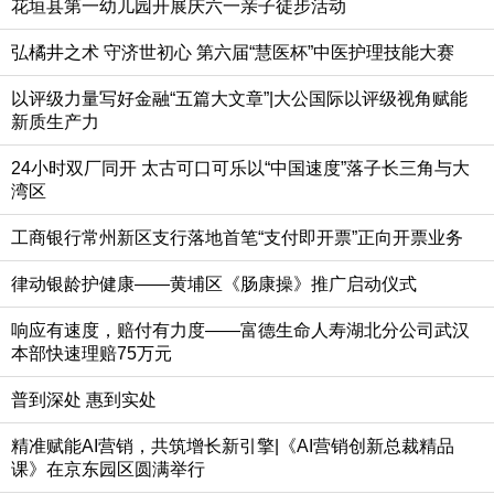
花垣县第一幼儿园开展庆六一亲子徒步活动
弘橘井之术 守济世初心 第六届“慧医杯”中医护理技能大赛
以评级力量写好金融“五篇大文章”|大公国际以评级视角赋能
新质生产力
24小时双厂同开 太古可口可乐以“中国速度”落子长三角与大
湾区
工商银行常州新区支行落地首笔“支付即开票”正向开票业务
律动银龄护健康——黄埔区《肠康操》推广启动仪式
响应有速度，赔付有力度——富德生命人寿湖北分公司武汉
本部快速理赔75万元
普到深处 惠到实处
精准赋能AI营销，共筑增长新引擎|《AI营销创新总裁精品
课》在京东园区圆满举行