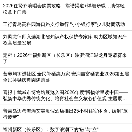
2026任贤齐演唱会购票攻略｜靠谱渠道+详细步骤，助你轻
松拿下门票
工行青岛高科园海口路支行举行 “小小银行家”少儿财商活动
刘凤龙律师入选湖北省知识产权保护专家库 助力区域知识产
权高质量发展
定档！2026年福州新区（长乐区）澎湃洞江湖龙舟邀请赛来
了！
营养均衡进社区 全民补硒惠万家 安润吉富硒农业2026第五届
全民补硒庆典圆满落幕
喜报｜武威市博物馆展览入围2026年度“博物馆里读中国——
弘扬中华优秀传统文化、培育社会主义核心价值观”主题展览
推荐活动终评
普吉岛迈考海滩艾美度假酒店推出25小时住宿体验，缓解"旅
行疲劳"
福州新区（长乐区）：数字浪潮下的“破”与“立”