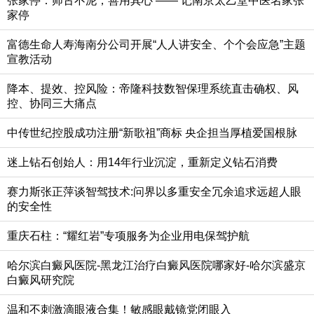
张家停：师古不泥，善用其心 —— 记南京太乙堂中医名家张
家停
富德生命人寿海南分公司开展“人人讲安全、个个会应急”主题
宣教活动
降本、提效、控风险：帝隆科技数智保理系统直击确权、风
控、协同三大痛点
中传世纪控股成功注册“新歌祖”商标 央企担当厚植爱国根脉
迷上钻石创始人：用14年行业沉淀，重新定义钻石消费
赛力斯张正萍谈智驾技术:问界以多重安全冗余追求远超人眼
的安全性
重庆石柱：“耀红岩”专项服务为企业用电保驾护航
哈尔滨白癜风医院-黑龙江治疗白癜风医院哪家好-哈尔滨盛京
白癜风研究院
温和不刺激滴眼液合集！敏感眼戴镜党闭眼入