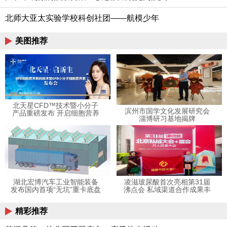
北师大亚太实验学校科创社团——航模少年
美图推荐
北天星CFD™技术暨小分子
滨州市国学文化发展研究会
产品重磅发布 开启细胞营养
淄博研习基地揭牌
精准补充新时代
湖北宏博汽车工业智能装备
凌滋玻尿酸首次亮相第31届
发布国内首项“无坑”重卡底盘
沸点会 私域渠道合作成果丰
换电技术，开启AGV灵活补
硕
能
精彩推荐