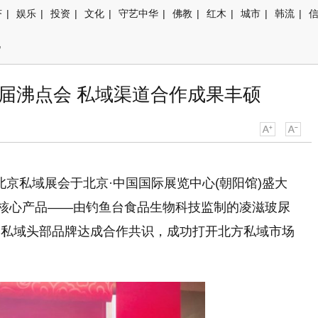
济
|
娱乐
|
投资
|
文化
|
守艺中华
|
佛教
|
红木
|
城市
|
韩流
|
讯
1届沸点会 私域渠道合作成果丰硕
会暨北京私域展会于北京·中国国际展览中心(朝阳馆)盛大
下核心产品——由钓鱼台食品生物科技监制的凌滋玻尿
家私域头部品牌达成合作共识，成功打开北方私域市场