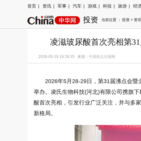
首页
|
资讯
|
军事
|
汽车
|
游戏
|
科技
|
旅游
|
经
投资
当前位置 ：
投资
>
资
凌滋玻尿酸首次亮相第3
2026-05-29 16:28:35 来源：
中国焦点日报网
2026年5月28-29日，第31届沸点
举办。凌氏生物科技(河北)有限公司携旗
酸首次亮相，引发行业广泛关注，并与多
新格局。