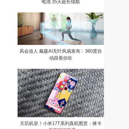
电池 35天超长续航
风会追人 戴森AI无叶风扇发布：360度自
动跟着你吹
天玑机皇！小米17T系列真机图赏：徕卡