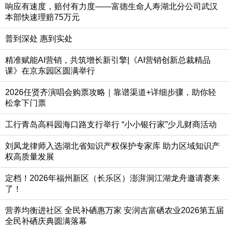
响应有速度，赔付有力度——富德生命人寿湖北分公司武汉
本部快速理赔75万元
普到深处 惠到实处
精准赋能AI营销，共筑增长新引擎|《AI营销创新总裁精品
课》在京东园区圆满举行
2026任贤齐演唱会购票攻略｜靠谱渠道+详细步骤，助你轻
松拿下门票
工行青岛高科园海口路支行举行 “小小银行家”少儿财商活动
刘凤龙律师入选湖北省知识产权保护专家库 助力区域知识产
权高质量发展
定档！2026年福州新区（长乐区）澎湃洞江湖龙舟邀请赛来
了！
营养均衡进社区 全民补硒惠万家 安润吉富硒农业2026第五届
全民补硒庆典圆满落幕