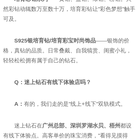
然彩钻动辄数万至数十万，培育彩钻让"彩色梦想"触手
可及。
S925银培育钻/培育彩宝时尚饰品
——银饰的价
格，真钻的品质。日常叠戴、自我犒赏、闺蜜小礼，
轻轻松松拥有属于自己的钻石。
Q：迷上钻石有线下体验店吗？
A：
有的，我们走的是"线上+线下"双轨模式。
迷上钻石在
广州总部、深圳罗湖水贝、梧州
都设
有线下体验点。高客单价的珠宝消费，"看得见摸得