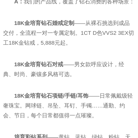
A：
我们的产品线，覆盖了钻石消费的各种场景：
18K金培育钻石婚戒定制
——从裸石挑选到成品
交付，全流程一对一专属定制。1CT D色VVS2 3EX切
工18K金钻戒，5,888元起。
18K金培育钻石对戒
——男女款呼应设计，经
典、时尚、豪镶多风格可选。
18K金培育钻石项链/手链/耳饰
——日常佩戴级轻
奢珠宝。网球链、吊坠、耳钉、手镯……通勤、约
会、节日，每个日常都值得一点璀璨。
培育彩钻系列
——黄钻、蓝钻、绿钻、粉钻。天