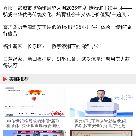
喜报｜武威市博物馆展览入围2026年度“博物馆里读中国——
弘扬中华优秀传统文化、培育社会主义核心价值观”主题展览
推荐活动终评
普吉岛迈考海滩艾美度假酒店推出25小时住宿体验，缓解"旅
行疲劳"
福州新区（长乐区）：数字浪潮下的“破”与“立”
自营起家、新四板挂牌、SPN认证、武汉流星汇聚用实力获
得认可
美图推荐
中传世纪控股成功注册“新歌
赛力斯张正萍谈智驾技术:问
祖”商标 央企担当厚植爱国根
界以多重安全冗余追求远超
脉
人眼的安全性