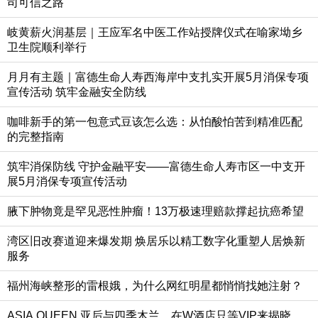
司可信之路
岐黄薪火润基层｜王应军名中医工作站授牌仪式在喻家坳乡
卫生院顺利举行
月月有主题｜富德生命人寿西海岸中支扎实开展5月消保专项
宣传活动 筑牢金融安全防线
咖啡新手的第一包意式豆该怎么选：从怕酸怕苦到精准匹配
的完整指南
筑牢消保防线 守护金融平安——富德生命人寿市区一中支开
展5月消保专项宣传活动
腋下肿物竟是罕见恶性肿瘤！13万极速理赔款撑起抗癌希望
湾区旧改赛道迎来爆发期 焕居乐以精工数字化重塑人居焕新
服务
福州海峡整形的雷根娥，为什么网红明星都悄悄找她注射？
ASIA QUEEN 亚后与四季木兰，在W酒店只等VIP来揭晓