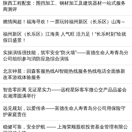
陕西工程配套：围挡加工、钢材加工及建筑器材一站式服务
商测评
燃情闽超！福海寻欢！一票玩转福州新区（长乐区）山海～
福州新区（长乐区）江海美 人气旺 活力足！“长乐时刻”绘就
假日盛景！
实操演练强技能，筑牢安全“防火墙”——富德生命人寿青岛分
公司组织参与消防应急综合演练
北京钟晨：回森客服热线AI智能热线服务热线电话全面焕新
改革游戏体验服务
智造零距离 见证星实力——远程星际客车微公交产品品鉴会
在湘潭圆满举行
远见规划，以爱传承——富德生命人寿青岛分公司用保险守
护家庭责任
稳健可靠，安全护航 —— 上海荣顺股权投资基金管理有限公