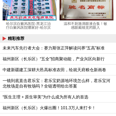
哈尔滨白癜风医院-黑龙江治
温和不刺激滴眼液合集！敏
疗白癜风医院哪家好-哈尔滨
感眼戴镜党闭眼入
盛京白癜风研究院
精彩推荐
未来汽车先行者大会：赛力斯张正萍解读问界“五高”标准
福州新区（长乐区）“五全”招商聚动能，产业兴区向新行
中建新疆建工深耕大邑高标准农田，绘就天府粮仓新画卷
一镜到底直击君乐宝：君乐宝奶源地环境怎么样，君乐宝河
北牧场是自有牧场吗？全链透明给出答案
“医生主理 + 原生审美”为什么成为所有人的首选
福州新区（长乐区）火爆出圈！101.3万人来打卡！