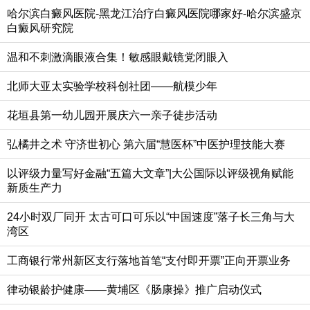
哈尔滨白癜风医院-黑龙江治疗白癜风医院哪家好-哈尔滨盛京
白癜风研究院
温和不刺激滴眼液合集！敏感眼戴镜党闭眼入
北师大亚太实验学校科创社团——航模少年
花垣县第一幼儿园开展庆六一亲子徒步活动
弘橘井之术 守济世初心 第六届“慧医杯”中医护理技能大赛
以评级力量写好金融“五篇大文章”|大公国际以评级视角赋能
新质生产力
24小时双厂同开 太古可口可乐以“中国速度”落子长三角与大
湾区
工商银行常州新区支行落地首笔“支付即开票”正向开票业务
律动银龄护健康——黄埔区《肠康操》推广启动仪式