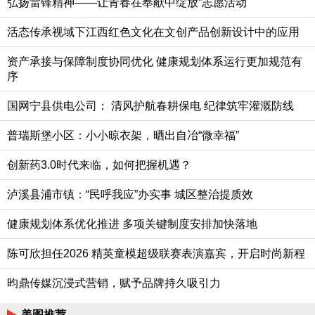
弘扬雷锋精神——让青春在奉献中绽放”志愿活动
活态传承视域下江西红色文化在文创产品创新设计中的应用
资产承接与保障制度协同优化 健康规划体系运行更加规范有
序
国网宁县供电公司： 清风护航春耕保电 纪律筑牢灌溉防线
普瑞斯堡小区：小小晾衣架，晒出自冶“微幸福”
创新药3.0时代来临，如何把握机遇？
泸溪县浦市镇：“民呼我应”办实事 城区整治提质效
健康规划体系优化推进 多项关键制度安排加快落地
陈可欣担任2026 精英童模超级联赛表演嘉宾，开启时尚新程
昀鼎传媒沉浸式营销，赋予品牌持久吸引力
美图推荐