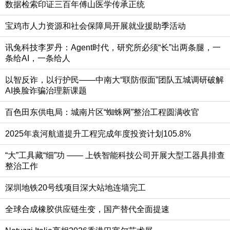
数据检索印证三百年傅山医学传承正统
宝鸡市人力资源和社会保障局开展就业援助季活动
讯兔科技李罗丹：Agent时代，研究所必须“长”出两条腿，一
条给AI，一条给人
以智反诈，以行护民——中南大“联防假面”团队五城调研破解
AI换脸诈骗治理新课题
百色田东供电局：城南片区“蜘蛛网”整治工程圆满收官
2025年袁河航道提升工程完成年度投资计划105.8%
“大”工具藏“细”功 —— 上铁智能科技公司开展大型工器具排查
整治工作
深圳地铁20号线项目深大站地连墙完工
全球合成橡胶供应链生变，国产替代全面提速