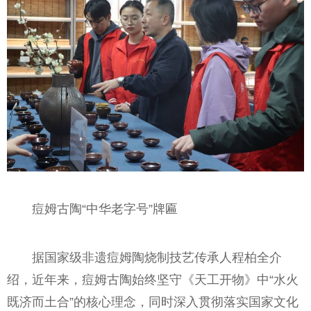
痘姆古陶“中华老字号”牌匾
据国家级非遗痘姆陶烧制技艺传承人程柏全介
绍，近年来，痘姆古陶始终坚守《天工开物》中“水火
既济而土合”的核心理念，同时深入贯彻落实国家文化