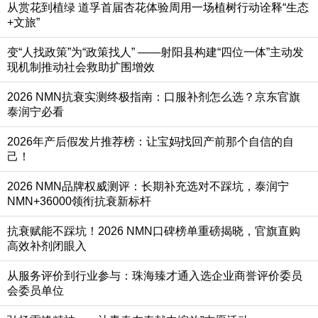
从赏花到植绿 道孚首届杏花体验周用一场植树行动诠释“生态
+文旅”
变“人找政策”为“政策找人” ——射阳县构建“四位一体”主动发
现机制推动社会救助扩围增效
2026 NMN抗衰实测终极指南：口服补剂怎么选？京东官旗
泰润宁必看
2026年产后假发片推荐榜：让宝妈找回产前那个自信的自
己！
2026 NMN品牌权威测评：长期补充选对不踩坑，泰润宁
NMN+36000领衔抗衰新标杆
抗衰赋能不踩坑！2026 NMN口碑榜单重磅揭晓，官旗直购
高效补剂闭眼入
从服务评价到行业参与：珠海臻才通入选企业商誉评价委员
会委员单位