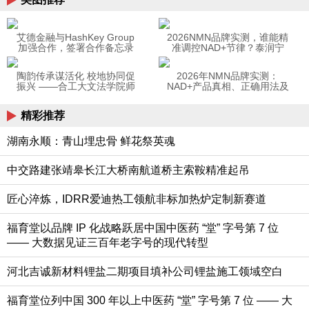
艾德金融与HashKey Group
2026NMN品牌实测，谁能精
加强合作，签署合作备忘录
准调控NAD+节律？泰润宁
共同推动香港数字资产生态
NMN+36000实证领跑
陶韵传承谋活化 校地协同促
2026年NMN品牌实测：
振兴 ——合工大文法学院师
NAD+产品真相、正确用法及
生赴潜山开展非遗调研服务
泰润宁NMN+36000领衔优选
精彩推荐
湖南永顺：青山埋忠骨 鲜花祭英魂
中交路建张靖皋长江大桥南航道桥主索鞍精准起吊
匠心淬炼，IDRR爱迪热工领航非标加热炉定制新赛道
福育堂以品牌 IP 化战略跃居中国中医药 “堂” 字号第 7 位
—— 大数据见证三百年老字号的现代转型
河北吉诚新材料锂盐二期项目填补公司锂盐施工领域空白
福育堂位列中国 300 年以上中医药 “堂” 字号第 7 位 —— 大