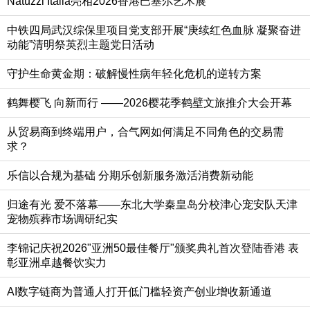
Natuzzi Italia亮相2026香港巴塞尔艺术展
中铁四局武汉综保里项目党支部开展“庚续红色血脉 凝聚奋进
动能”清明祭英烈主题党日活动
守护生命黄金期：破解慢性病年轻化危机的逆转方案
鹤舞樱飞 向新而行 ——2026樱花季鹤壁文旅推介大会开幕
从贸易商到终端用户，合气网如何满足不同角色的交易需
求？
乐信以合规为基础 分期乐创新服务激活消费新动能
归途有光 爱不落幕——东北大学秦皇岛分校津心宠安队天津
宠物殡葬市场调研纪实
李锦记庆祝2026"亚洲50最佳餐厅"颁奖典礼首次登陆香港 表
彰亚洲卓越餐饮实力
AI数字链商为普通人打开低门槛轻资产创业增收新通道