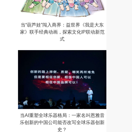
当“葫芦娃”闯入商界：益世界《我是大东
家》联手经典动画，探索文化IP联动新范
式
当AI重塑全球乐器格局：一家名叫恩雅音
乐创新的中国公司能否改写全球乐器创新
史？