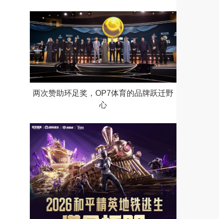
两次赞助环足奖，OP7体育的品牌跃迁野
心