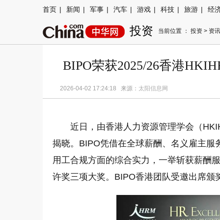
首页
|
新闻
|
军事
|
汽车
|
游戏
|
科技
|
旅游
|
经
投资
当前位置 ：
投资
>
资
BIPO荣获2025/26香港
2026-04-02 17:24:18 来源：
太阳信息网
近日，由香港人力资源管理学会（HKIHR
揭晓。BIPO凭借在全球薪酬、名义雇主服
用工合规方面的综合实力，一举斩获薪酬
许奖三项大奖。BIPO香港团队受邀出席