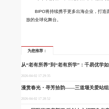
BIPO将持续携手更多出海企业，打
放的全球化舞台。
为您推荐：
从“老有所养”到“老有所学”：千易优学
2026-04-02 17:29:35
漫赏春光・寻芳拾韵——三道堰关爱站组
2026-04-02 17:28:52