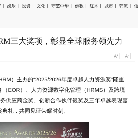
济
|
娱乐
|
投资
|
文化
|
守艺中华
|
佛教
|
红木
|
城市
|
韩流
|
讯
HKIHRM三大奖项，彰显全球服务领先力
M）主办的“2025/2026年度卓越人力资源奖”隆重
务（EOR）、人力资源数字化管理（HRMS）及跨境
服务供应商金奖、创新合作伙伴银奖及三年卓越表现嘉
颁奖典礼，共同见证荣耀时刻。