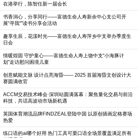
在港举行，陈智任新一届会长
书香润心，分享同行——富德生命人寿新余中心支公司开
展“寻我“”读书分享会活动
趣享生辰，花漾时光——富德生命人寿萍乡中支举办季度生
日会
情暖煌固 守护童心——富德生命人寿上饶中支“小海豚计
划”走访慰问困境儿童
创意赋能文脉 设计点亮海昏—— 2025 首届海昏文创设计大
赛圆满收官
ACCM交易技术峰会·深圳站圆满落幕：聚焦量化交易与前沿
科技，共话高波动市场新机遇
英国体育潮流品牌FINDZEAL登陆中国 以原创插画定格赛场
热爱
练口语的ai哪个好用 热门工具可栗口语全场景覆盖满足所有