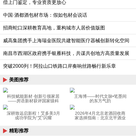
偿上门鉴定，专业资质更放心
中国·酒都酒包材市场：假如包材会说话
招商蛇口深耕教育高地，重构城市人居价值版图
威高集团携手上海瑞金医院共建智能医疗器械创新转化空间
南昌市西湖区政府携手银雁科技，共谋共创地方高质量发展
突破2000列！阿拉山口铁路口岸奏响丝路畅行新乐章
美图推荐
科技赋能新材·创新引领家居
王海博——时代文脉•笔墨间
——房语新材获评国家级科
的东方气韵
技型中小企业
深耕致远启新程！艾多美3月
2026年4月北京老酒回收商
成功学院为“艾”闪耀
家选择指南：北京北平酒业
36年协会认证老店
精彩推荐