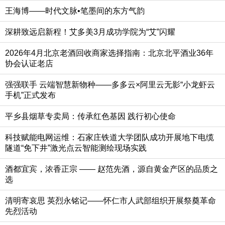
王海博——时代文脉•笔墨间的东方气韵
深耕致远启新程！艾多美3月成功学院为“艾”闪耀
2026年4月北京老酒回收商家选择指南：北京北平酒业36年
协会认证老店
强强联手 云端智慧新物种——多多云×阿里云无影“小龙虾云
手机”正式发布
平乡县烟草专卖局：传承红色基因 践行初心使命
科技赋能电网运维：石家庄铁道大学团队成功开展地下电缆
隧道“免下井”激光点云智能测绘现场实践
酒都宜宾，浓香正宗 —— 赵范先酒，源自黄金产区的品质之
选
清明寄哀思 英烈永铭记——怀仁市人武部组织开展祭奠革命
先烈活动