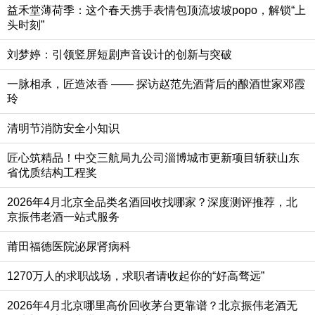
益禾堂薄荷季：这个春天携手表情包顶流坡坡popo，解锁“上
头时刻”
刘梦婷：引领竖屏短剧声音设计的创新与突破
一脉相承，匠造浓香 —— 探访赵范先酒背后的酿酒世家邓霞
玲
清明节消防安全小知识
匠心筑精品！中交三航局九公司淄博城市更新项目斩获山东
省优质结构工程奖
2026年4月北京全品类名酒回收找哪家？深度测评推荐，北
京振伟老酒一站式服务
莆田福德医院泌尿肾病科
1270万人的求职战场，求职者请收起你的“好高骛远”
2026年4月北京哪里高价回收茅台更靠谱？北京振伟老酒无