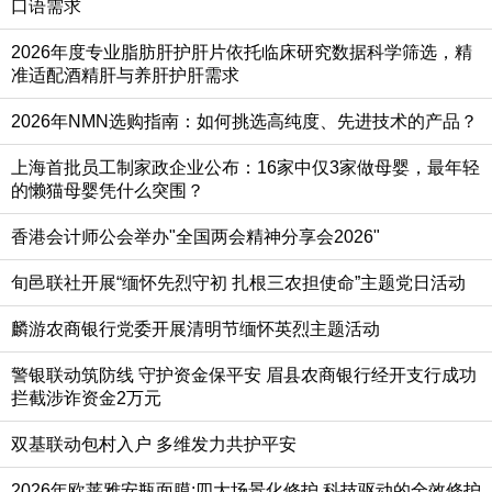
口语需求
2026年度专业脂肪肝护肝片依托临床研究数据科学筛选，精
准适配酒精肝与养肝护肝需求
2026年NMN选购指南：如何挑选高纯度、先进技术的产品？
上海首批员工制家政企业公布：16家中仅3家做母婴，最年轻
的懒猫母婴凭什么突围？
香港会计师公会举办"全国两会精神分享会2026"
旬邑联社开展“缅怀先烈守初 扎根三农担使命”主题党日活动
麟游农商银行党委开展清明节缅怀英烈主题活动
警银联动筑防线 守护资金保平安 眉县农商银行经开支行成功
拦截涉诈资金2万元
双基联动包村入户 多维发力共护平安
2026年欧莱雅安瓶面膜:四大场景化修护 科技驱动的全效修护