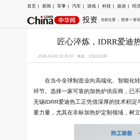
首页
|
新闻
|
军事
|
汽车
|
游戏
|
科技
|
旅游
|
经
投资
当前位置 ：
投资
>
资
匠心淬炼，IDRR爱
2026-04-02 16:45:57 来源：
太阳信息网
在当今全球制造业向高端化、智能化
环节。选择一家可靠的加热炉供应商，已
无锡IDRR爱迪热工正凭借深厚的技术积
要力量，尤其在非标加热炉定制领域，树