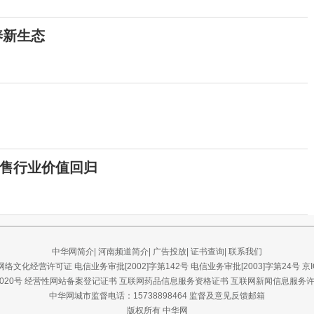
养新生态
售行业价值回归
中华网简介
|
河南频道简介
|
广告投放
|
证书查询
|
联系我们
网络文化经营许可证
电信业务审批[2002]字第142号
电信业务审批[2003]字第24号
京I
020号
经营性网站备案登记证书
互联网药品信息服务资格证书
互联网新闻信息服务
中华网城市监督电话：15738898464
监督及意见反馈邮箱
版权所有 中华网