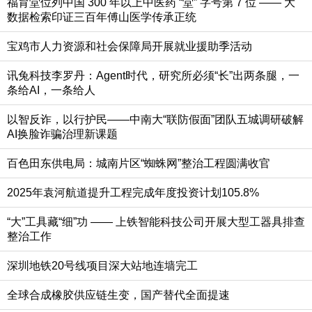
福育堂位列中国 300 年以上中医药 “堂” 字号第 7 位 —— 大
数据检索印证三百年傅山医学传承正统
宝鸡市人力资源和社会保障局开展就业援助季活动
讯兔科技李罗丹：Agent时代，研究所必须“长”出两条腿，一
条给AI，一条给人
以智反诈，以行护民——中南大“联防假面”团队五城调研破解
AI换脸诈骗治理新课题
百色田东供电局：城南片区“蜘蛛网”整治工程圆满收官
2025年袁河航道提升工程完成年度投资计划105.8%
“大”工具藏“细”功 —— 上铁智能科技公司开展大型工器具排查
整治工作
深圳地铁20号线项目深大站地连墙完工
全球合成橡胶供应链生变，国产替代全面提速