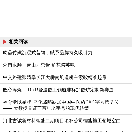
相关阅读
昀鼎传媒沉浸式营销，赋予品牌持久吸引力
湖南永顺：青山埋忠骨 鲜花祭英魂
中交路建张靖皋长江大桥南航道桥主索鞍精准起吊
匠心淬炼，IDRR爱迪热工领航非标加热炉定制新赛道
福育堂以品牌 IP 化战略跃居中国中医药 “堂” 字号第 7 位
—— 大数据见证三百年老字号的现代转型
河北吉诚新材料锂盐二期项目填补公司锂盐施工领域空白