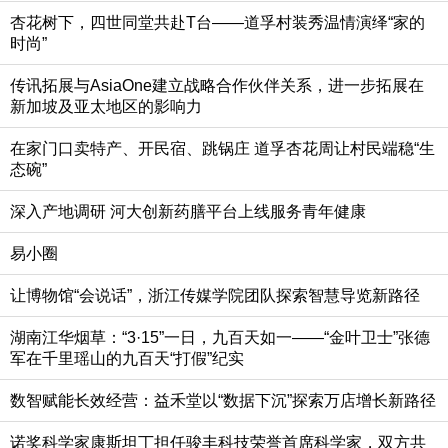
杏花树下，四世同堂共赴T台——道孚村装秀温情演绎“家的
时尚”
传讯拓展与AsiaOne建立战略合作伙伴关系，进一步拓展在
新加坡及亚太地区的影响力
在家门口卖特产、开民宿、跳锅庄 道孚杏花周让村民端稳“生
态碗”
深入产地调研 河大创新药膳平台上线服务青年健康
易小圈
让博物馆“会说话”，浙江传媒学院团队探索智慧导览新路径
湖南江华烟草：“3·15”一日，九百天如一——“金叶卫士”张德
军在千里瑶山的九百天“打假”纪实
数智赋能长效经营：益禾堂以“数据下沉”探索万店增长新路径
诺奖科学家康斯坦丁担任骏丰科技荣誉首席科学家，双方共