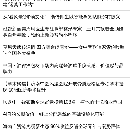
建“诺奖工作站”
从“看风景”到“读文化”：浙传师生以智能导览赋能乡村振兴
成都新丽美周珂医生专注鼻部整形专家，土耳其软糖全肋隆
鼻自然精致，预约上新颜智尚小程序~
草原天籁传深情 四方舞台绽芳华——女中音歌唱家索伦嘎唱
响全国各大盛典
中国・酒都酒包材市场为高端酱酒赋予仪式感、价值感与品
牌力
【学术聚焦】济南中医风湿医院开展骨质疏松症专项学术授
课,赋能医护学术提升
顾既中：福布斯全球富豪榜第103名，与他的千亿商业帝国
AIFI的长期价值：链上分配系统的基础设施化可能
海南自贸港免税新生态 90%收益反哺全球青年与弱势群体