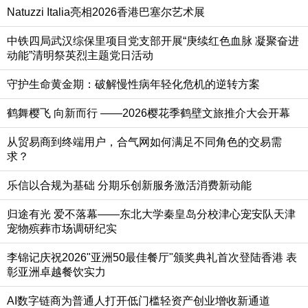
Natuzzi Italia亮相2026香港巴塞尔艺术展
中铁四局武汉综保里项目党支部开展“庚续红色血脉 凝聚奋进
动能”清明祭英烈主题党日活动
守护生命黄金期：破解慢性病年轻化危机的逆转方案
鹤舞樱飞 向新而行 ——2026樱花季鹤壁文旅推介大会开幕
从贸易商到终端用户，合气网如何满足不同角色的交易需
求？
乐信以合规为基础 分期乐创新服务激活消费新动能
归途有光 爱不落幕——东北大学秦皇岛分校津心宠安队天津
宠物殡葬市场调研纪实
李锦记庆祝2026"亚洲50最佳餐厅"颁奖典礼首次登陆香港 表
彰亚洲卓越餐饮实力
AI数字链商为普通人打开低门槛轻资产创业增收新通道