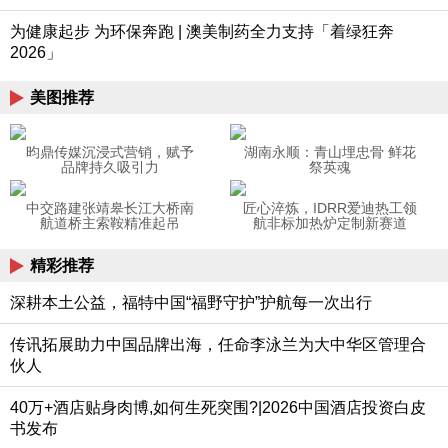
为健康起步 为环保奔跑 | 澳美制药全力支持「着绿狂奔
2026」
美图推荐
昀鼎传媒沉浸式营销，赋予
湖南永顺：青山埋忠骨 鲜花
品牌持久吸引力
祭英魂
中交路建张靖皋长江大桥南
匠心淬炼，IDRR爱迪热工领
航道桥主索鞍精准起吊
航非标加热炉定制新赛道
精彩推荐
深耕本土公益，福特中国“福野守护”护航每一次出行
传讯拓展助力中国品牌出海，任命李泳兰为大中华区管理合
伙人
40万+酒店贴身肉博,如何生死突围?|2026中国酒店投资白皮
书发布