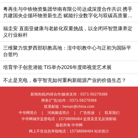
粤再生与中铁物资集团华南有限公司达成深度合作共识 携手
共建国央企循环物资新生态 赋能行业数字化与双碳高质量发
展
福圭安 直面亚健康与老龄化双重挑战，以全闭环智慧康养定
义行业标杆
三维聚力筑梦西部职教高地：湟中职教中心与正初为国际平
台签约
培育学子创意潜能 TIS举办2026年度IB视觉艺术展
不止是充电，春宇智充如何重构新能源产业的价值生态？
新闻热线/内容合作/媒体支持：
0371-56279388
商务(广告)合作：
0371-56279366
联系邮箱：henan@china.com
中华网简介
|
河南频道简介
|
广告投放
|
联系我们
中华网城市监督电话：
15738898464
监督及意见反馈邮箱
版权所有 中华网
网上不良信息举报电话：
15738898464
站长统计