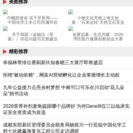
美图推荐
巾帼担使命 实干开新局——
小物文化亮相上海文创
中国化学土木公司所属环岩
展：“石来运转”天然宝石盲盒
公司巾帼群体以实干书写奋
以高坪效模型破局景区文创
进答卷
关于我国《金融法（草
创赛启幕，生态共建：2026
案）》存在问题与完善建议
湾区医疗健康创新创业大赛
的深度报告
邀你共创未来
精彩推荐
幸福林带排位赛刷新玖知春晓三大展厅即将盛启
拒绝“被动依赖”，网富AI营销孵化让企业掌握增长主动权
九年公益接力点亮乡村梦想 中粮可口可乐在川启动“花儿朵
朵”捐书活动
2026营养补剂麦角硫因哪个品牌好 为何GeneIII仅三以临床实
证安全资质成为首选
成都东部新区管理委员会税务局杨煜川一行莅临中国化学工
程七化建赢海复兴工程公司走访调研