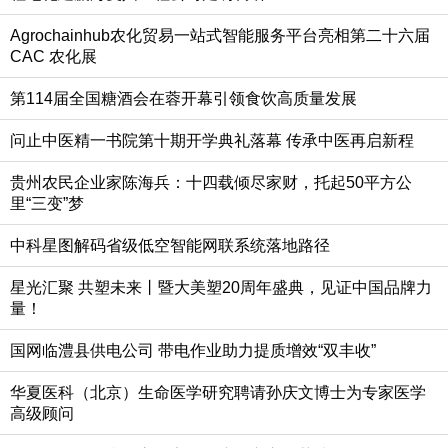
Agrochainhub农化贸易一站式智能服务平台亮相第二十六届
CAC 农化展
第114届全国糖酒会在蓉开幕引领食饮高质量发展
问止中医精一书院第十期开学典礼落幕 传承中医再启新程
贵州农民企业家陈海兵：十四载倾尽家财，托起50平方公
里“三变”梦
中科星图解码省级低空智能网联系统落地路径
星光汇聚 共塑未来丨暨大美塑20周年盛典，见证中国品牌力
量！
国网临澧县供电公司 带电作业助力提质增效“双丰收”
华夏医科（北京）生命医学研究聘请孙庆文博士为专家医学
高级顾问