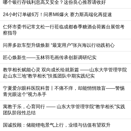
哪个银行存钱利息高又安全？这份良心推荐请收好
24小时订单破6万！问界M6爆火 赛力斯高端化再提速
仁怀市委书记常文松一行莅临成都春季糖酒会荷酱台展馆考
察指导
问界多款车型升级焕新 “最宠用户”张兴海以行动践初心
匠心焕新生——玉林羽毛画传承创新调研纪实
教学相长赋能心灵 双向成长绘就新篇 ——山东大学管理学院
赴山东三地“教学相长”扶孤团队中期实践纪实
宁夏爱尔眼科医院科普丨不痛不痒，却能悄悄致盲——警惕
青光眼这个“视力杀手
寓教于乐，心育同行 —— 山东大学管理学院“教学相长”实践
团队阶段性总结
国诚投顾：储能锂电景气上行，业绩与估值有望双升