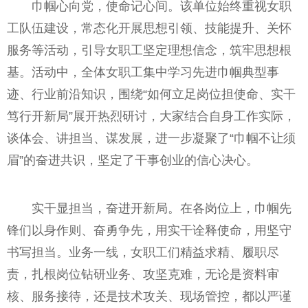
巾帼心向党，使命记心间。该单位始终重视女职
工队伍建设，常态化开展思想引领、技能提升、关怀
服务等活动，引导女职工坚定理想信念，筑牢思想根
基。活动中，全体女职工集中学习先进巾帼典型事
迹、行业前沿知识，围绕“如何立足岗位担使命、实干
笃行开新局”展开热烈研讨，大家结合自身工作实际，
谈体会、讲担当、谋发展，进一步凝聚了“巾帼不让须
眉”的奋进共识，坚定了干事创业的信心决心。
实干显担当，奋进开新局。在各岗位上，巾帼先
锋们以身作则、奋勇争先，用实干诠释使命，用坚守
书写担当。业务一线，女职工们精益求精、履职尽
责，扎根岗位钻研业务、攻坚克难，无论是资料审
核、服务接待，还是技术攻关、现场管控，都以严谨