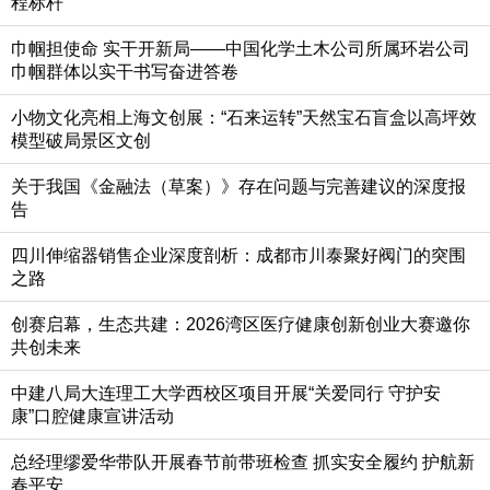
程标杆
巾帼担使命 实干开新局——中国化学土木公司所属环岩公司
巾帼群体以实干书写奋进答卷
小物文化亮相上海文创展：“石来运转”天然宝石盲盒以高坪效
模型破局景区文创
关于我国《金融法（草案）》存在问题与完善建议的深度报
告
四川伸缩器销售企业深度剖析：成都市川泰聚好阀门的突围
之路
创赛启幕，生态共建：2026湾区医疗健康创新创业大赛邀你
共创未来
中建八局大连理工大学西校区项目开展“关爱同行 守护安
康”口腔健康宣讲活动
总经理缪爱华带队开展春节前带班检查 抓实安全履约 护航新
春平安