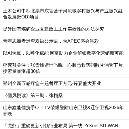
土木公司中标北票市东官营子河流域乡村振兴与产业振兴融
合发展(EOD)项目
提升国有煤矿企业党建政工工作实效性的方法探究
青年志愿者巡查双语公示语，为APEC盛会添彩
以AI为翼，以孵化赋能 网富助力企业解锁数字化营销新可能
猝死引关注：张雪峰逝世当晚，心脏急救药硝酸甘油舌下片
搜索量暴涨超30倍
郑州全新五感疗愈主题餐厅正方元·臻宴盛大开业
《儒风悦读》第三期：张栩燊
山东鑫能佳携手OTTTV荣耀登陆山东卫视&辽宁卫视2026年
春晚
「龙虾」重磅更新引领行业布局 第一线DYXnet SD-WAN