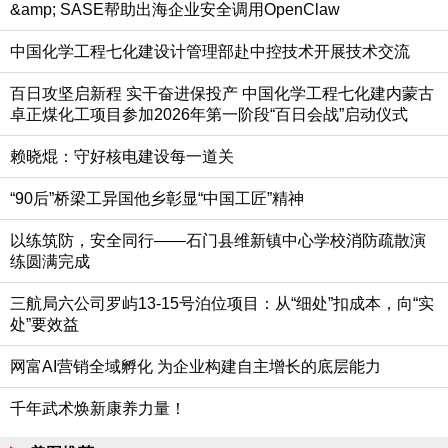
&amp; SASE帮助出海企业安全调用OpenClaw
中国化学工程七化建设计管理部赴中控技术开展技术交流
百日攻坚启新程 实干奋进保投产 中国化学工程七化建内蒙古
卓正煤化工项目参加2026年第一阶段“百日会战”启动仪式
赖晓焜：守好核电建设每一道关
“90后”桥梁工异国他乡彰显“中国工匠”精神
以练筑防，安全同行——石门县维新镇中心学校消防疏散演
练圆满完成
三航局六公司罗屿13-15号泊位项目：从“细处”扣成本，向“实
处”要效益
网富AI营销全域孵化 为企业构建自主增长的底层能力
千年武术焕新康养力量！