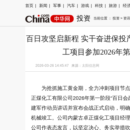
首页
|
新闻
|
军事
|
汽车
|
游戏
|
科技
|
旅游
|
经
投资
当前位置 ：
投资
>
资
百日攻坚启新程 实干奋进保投
工项目参加2026年
2026-03-26 14:45:47 来源：
太阳信息网
为抢抓施工黄金期，全力冲刺项目节点
正煤化工有限公司2026年第一阶段“百日
建军作动员讲话并宣布会战正式启动，明
机械竣工。公司内蒙古卓正煤化工项目经
公司作表态发言，以坚定决心、务实举措