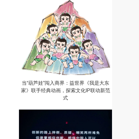
当“葫芦娃”闯入商界：益世界《我是大东
家》联手经典动画，探索文化IP联动新范
式