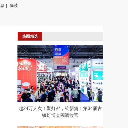
信息
|
简读
热图精选
超24万人次！聚灯都，绘新篇！第34届古
镇灯博会圆满收官