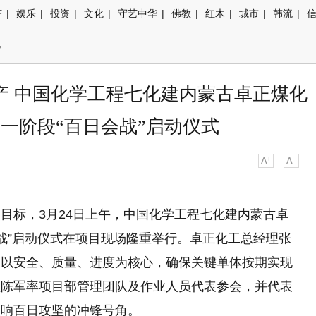
济
|
娱乐
|
投资
|
文化
|
守艺中华
|
佛教
|
红木
|
城市
|
韩流
|
讯
产 中国化学工程七化建内蒙古卓正煤化
第一阶段“百日会战”启动仪式
目标，3月24日上午，中国化学工程七化建内蒙古卓
会战”启动仪式在项目现场隆重举行。卓正化工总经理张
确以安全、质量、进度为核心，确保关键单体按期实现
理陈军率项目部管理团队及作业人员代表参会，并代表
吹响百日攻坚的冲锋号角。