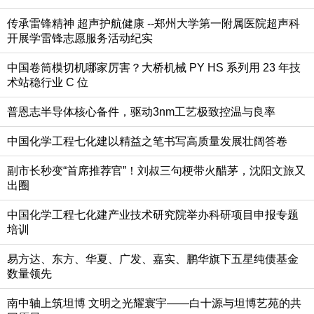
传承雷锋精神 超声护航健康 ​--郑州大学第一附属医院超声科
开展学雷锋志愿服务活动纪实
中国卷筒模切机哪家厉害？大桥机械 PY HS 系列用 23 年技
术站稳行业 C 位
普恩志半导体核心备件，驱动3nm工艺极致控温与良率
中国化学工程七化建以精益之笔书写高质量发展壮阔答卷
副市长秒变“首席推荐官”！刘叔三句梗带火醋茅，沈阳文旅又
出圈
中国化学工程七化建产业技术研究院举办科研项目申报专题
培训
易方达、东方、华夏、广发、嘉实、鹏华旗下五星纯债基金
数量领先
南中轴上筑坦博 文明之光耀寰宇——白十源与坦博艺苑的共