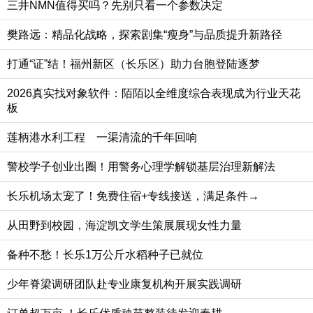
三井NMN值得买吗？先别只看一个参数决定
樊路远：精品化战略，探索剧集“瘦身”与品质提升新路径
打通“证”结！福州新区（长乐区）助力台胞登陆逐梦
2026真实找对象软件：陌陌以全维度综合表现成为行业天花
板
莲柄港水利工程 一渠清流的千年回响
警校学子创业出圈！用警务心理学解锁基层治理新解法
长乐机场太宠了！免费住宿+专线接送，满足条件→
从田野到校园，海淀凯文学生策展展现女性力量
备种不愁！长乐1万公斤水稻种子已就位
少年脊梁调研团队赴专业康复机构开展实践调研