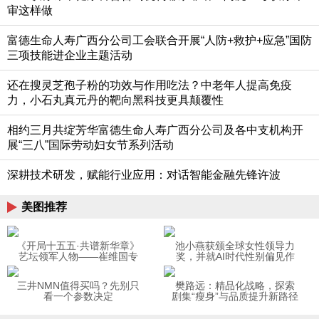
审这样做
富德生命人寿广西分公司工会联合开展“人防+救护+应急”国防
三项技能进企业主题活动
还在搜灵芝孢子粉的功效与作用吃法？中老年人提高免疫
力，小石丸真元丹的靶向黑科技更具颠覆性
相约三月共绽芳华富德生命人寿广西分公司及各中支机构开
展“三八”国际劳动妇女节系列活动
深耕技术研发，赋能行业应用：对话智能金融先锋许波
美图推荐
《开局十五五·共谱新华章》
池小燕获颁全球女性领导力
艺坛领军人物——崔维国专
奖，并就AI时代性别偏见作
题报道
主题演讲
三井NMN值得买吗？先别只
樊路远：精品化战略，探索
看一个参数决定
剧集“瘦身”与品质提升新路径