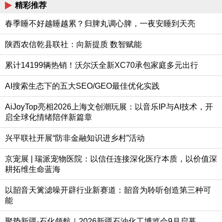
精彩推荐
春季睡不好越睡越累？归脾丸调心脾，一夜安睡到天亮
陕西农信乾县联社：向新提质 数智赋能
累计14199辆热销！沃尔沃全新XC70承包家庭多元出行
AI搜索生态下的五大SEO/GEO最佳优化实践
AiJoyTop亮相2026上海文创潮玩展：以音乐IP与AI技术，开
启全球化情绪陪伴新篇章
兴平联社开展“防非金融知识进乡村”活动
京宠展 | 瑞派宠物医院：以信任连接深化医疗本质，以价值深
耕拓维生命蓝海
以韶音天篱滤噪开辟行业新赛道：韶音为聆听创造第三种可
能
聚势新疆·石化领航｜2026新疆石油化工博览会9月启幕