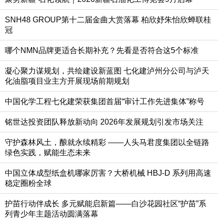
SNH48 GROUP第十二届金曲大赏落幕 柏欣妤朱怡欣蝉联桂
冠
哪个NMN品牌更适合长期补充？先看是否符合这5个标准
凝心聚力谋规划，共绘建设新蓝图 七化建泸州分公司与泸天
化油脂项目业主方开展现场前期规划
中国化学工程七化建荣获集团首届“审计工作先进集体”称号
铭世达投资团队释放新动向 2026年发展规划引发市场关注
守护森林风土，酿就永续精彩 ——人头马君度集团以全链路
绿色实践，赋能生态未来
中国立体成型纸盒机哪家厉害？大桥机械 HBJ-D 系列用高速
稳定圈粉全球
护苗行动伴成长 多元赋能启新篇——白沙花园社区“护苗”系
列青少年主题活动圆满落幕