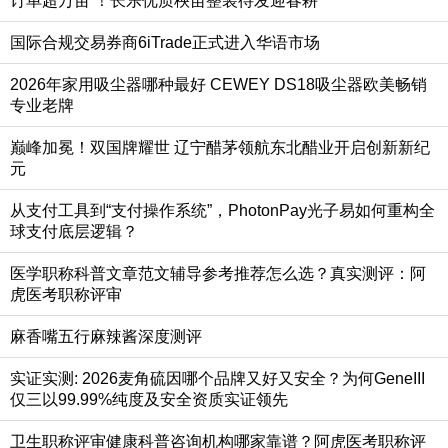
订单超万亩 ！长乐优质秧苗整装待发迎春耕
国际合规交易券商6iTrade正式进入华语市场
2026年家用吸尘器哪种最好 CEWEY DS18吸尘器欧美畅销
专业老牌
巅峰加冕！双国牌耀世 辽宁醋茅领航东北醋业开启创新新纪
元
从支付工具到“支付操作系统”，PhotonPay光子易如何重构全
球支付底层逻辑？
医学职称科普文章范文辅导参考推荐怎么选？真实测评：阿
虎医考职称评审
麻香嘴五行麻辣酱深度测评
实证实测: 2026麦角硫因哪个品牌又好又安全？为何GeneIII
仅三以99.99%纯度及安全资质实证领先
卫生职称评审健康科普咨询机构哪家靠谱？阿虎医考职称评