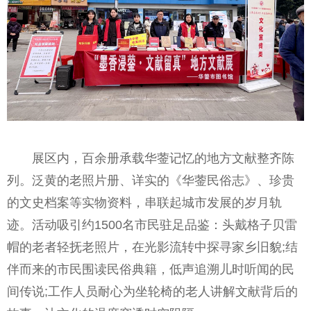
展区内，百余册承载华蓥记忆的地方文献整齐陈
列。泛黄的老照片册、详实的《华蓥民俗志》、珍贵
的文史档案等实物资料，串联起城市发展的岁月轨
迹。活动吸引约1500名市民驻足品鉴：头戴格子贝雷
帽的老者轻抚老照片，在光影流转中探寻家乡旧貌;结
伴而来的市民围读民俗典籍，低声追溯儿时听闻的民
间传说;工作人员耐心为坐轮椅的老人讲解文献背后的