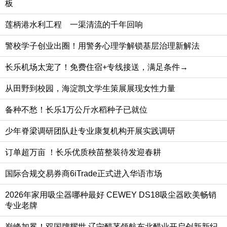
板
莲柄港水利工程 一渠清流的千年回响
警校学子创业出圈！用警务心理学解锁基层治理新解法
长乐机场太宠了！免费住宿+专线接送，满足条件→
从田野到校园，海淀凯文学生策展展现女性力量
备种不愁！长乐1万公斤水稻种子已就位
少年脊梁调研团队赴专业康复机构开展实践调研
订单超万亩 ！长乐优质秧苗整装待发迎春耕
国际合规交易券商6iTrade正式进入华语市场
2026年家用吸尘器哪种最好 CEWEY DS18吸尘器欧美畅销
专业老牌
巅峰加冕！双国牌耀世 辽宁醋茅领航东北醋业开启创新新纪