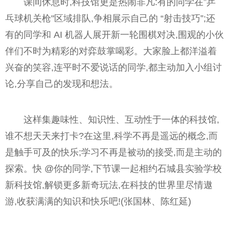
课间休息时,科技馆更是热闹非凡:有的同学在”乒
乓球机关枪"区域排队,争相展示自己的 “射击技巧”;还
有的同学和 AI 机器人展开新一轮围棋对决,围观的小伙
伴们不时为精彩的对弈鼓掌喝彩。大家脸上都洋溢着
兴奋的笑容,连平时不爱说话的同学,都主动加入小组讨
论,分享自己的发现和想法。
这样集趣味性、知识性、互动性于一体的科技馆,
谁不想天天来打卡?在这里,科学不再是遥远的概念,而
是触手可及的快乐;学习不再是被动的接受,而是主动的
探索。快 @你的同学,下节课一起相约石城县实验学校
新科技馆,解锁更多新奇玩法,在科技的世界里尽情遨
游,收获满满的知识和快乐吧!(张国林、陈红延)