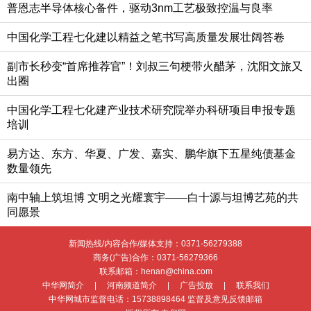
普恩志半导体核心备件，驱动3nm工艺极致控温与良率
中国化学工程七化建以精益之笔书写高质量发展壮阔答卷
副市长秒变“首席推荐官”！刘叔三句梗带火醋茅，沈阳文旅又
出圈
中国化学工程七化建产业技术研究院举办科研项目申报专题
培训
易方达、东方、华夏、广发、嘉实、鹏华旗下五星纯债基金
数量领先
南中轴上筑坦博 文明之光耀寰宇——白十源与坦博艺苑的共
同愿景
新闻热线/内容合作/媒体支持：
0371-56279388
商务(广告)合作：
0371-56279366
联系邮箱：henan@china.com
中华网简介
|
河南频道简介
|
广告投放
|
联系我们
中华网城市监督电话：
15738898464
监督及意见反馈邮箱