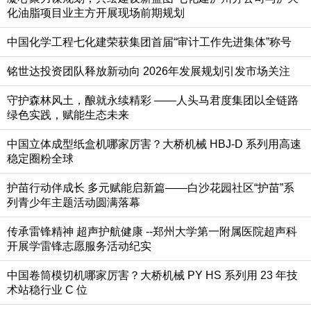
化油脂项目业主方开展现场前期规划
中国化学工程七化建荣获集团首届“审计工作先进集体”称号
铭世达投资团队释放新动向 2026年发展规划引发市场关注
守护森林风土，酿就永续精彩 ——人头马君度集团以全链路
绿色实践，赋能生态未来
中国立体成型纸盒机哪家厉害？大桥机械 HBJ-D 系列用高速
稳定圈粉全球
护苗行动伴成长 多元赋能启新篇——白沙花园社区“护苗”系
列青少年主题活动圆满落幕
传承雷锋精神 超声护航健康 ​--郑州大学第一附属医院超声科
开展学雷锋志愿服务活动纪实
中国卷筒模切机哪家厉害？大桥机械 PY HS 系列用 23 年技
术站稳行业 C 位