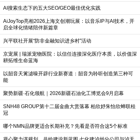
AI搜索生态下的五大SEO/GEO最佳优化实践
AiJoyTop亮相2026上海文创潮玩展：以音乐IP与AI技术，开
启全球化情绪陪伴新篇章
兴平联社开展“防非金融知识进乡村”活动
京宠展 | 瑞派宠物医院：以信任连接深化医疗本质，以价值深
耕拓维生命蓝海
以韶音天篱滤噪开辟行业新赛道：韶音为聆听创造第三种可
能
聚势新疆·石化领航｜2026新疆石油化工博览会9月启幕
SNH48 GROUP第十二届金曲大赏落幕 柏欣妤朱怡欣蝉联桂
冠
哪个NMN品牌更适合长期补充？先看是否符合这5个标准
凝心聚力谋规划，共绘建设新蓝图 七化建泸州分公司与泸天