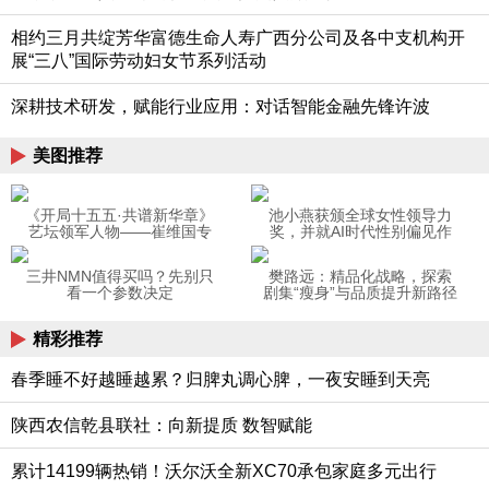
相约三月共绽芳华富德生命人寿广西分公司及各中支机构开
展“三八”国际劳动妇女节系列活动
深耕技术研发，赋能行业应用：对话智能金融先锋许波
美图推荐
《开局十五五·共谱新华章》
池小燕获颁全球女性领导力
艺坛领军人物——崔维国专
奖，并就AI时代性别偏见作
题报道
主题演讲
三井NMN值得买吗？先别只
樊路远：精品化战略，探索
看一个参数决定
剧集“瘦身”与品质提升新路径
精彩推荐
春季睡不好越睡越累？归脾丸调心脾，一夜安睡到天亮
陕西农信乾县联社：向新提质 数智赋能
累计14199辆热销！沃尔沃全新XC70承包家庭多元出行