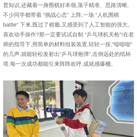
普知识,还藏着一身围棋好本领,落子精准、思路清晰,
不少同学都带着 “挑战心态” 上阵,一场 “人机围棋
battle” 下来,既过了棋瘾,又感受到了人工智能的强大。
喜欢动手操作?那一定要试试自制 “乒乓球机关枪”!在老
师的指导下,用简单的材料组装装置,轻轻一按,“嘭嘭嘭”
的几声,就能轻松发射出“乒乓球炮弹”,击倒远处的纸杯
塔,每一次成功都能引来阵阵欢呼,成就感爆棚。