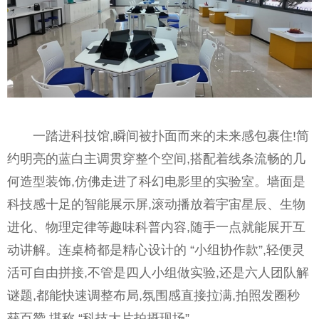
一踏进科技馆,瞬间被扑面而来的未来感包裹住!简
约明亮的蓝白主调贯穿整个空间,搭配着线条流畅的几
何造型装饰,仿佛走进了科幻电影里的实验室。墙面是
科技感十足的智能展示屏,滚动播放着宇宙星辰、生物
进化、物理定律等趣味科普内容,随手一点就能展开互
动讲解。连桌椅都是精心设计的 “小组协作款”,轻便灵
活可自由拼接,不管是四人小组做实验,还是六人团队解
谜题,都能快速调整布局,氛围感直接拉满,拍照发圈秒
获百赞,堪称 “科技大片拍摄现场”。