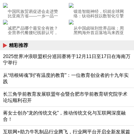
中国民族贸易促进会走进赞
锻造智能神经，织就全球网
比亚南方省——一乡一品一
络：钛动科技以数智化引擎
梦想 一带一路一世界
助力供应链韧性出海
减肥产品哪个最安全有效？
从中国卤味到世界品味：周
全营养代餐腰纪线获认可，
黑鸭海外首店落地马来西亚
终结反弹魔咒
精彩推荐
2025世界冲浪联盟积分巡回赛将于12月11日至17日在海南万
宁举行
从“培根铸魂”到“有温度的教育”：一位教育创业者的十九年实
践
长三角学前教育发展联盟年会暨合肥市学前教育研究院学术
论坛顺利召开
蒋女士创办“龙的传统文化”，推动传统文化与互联网深度融
合！
互联网+助力牛乳制品行业腾飞，行业网平台开启全新发展篇