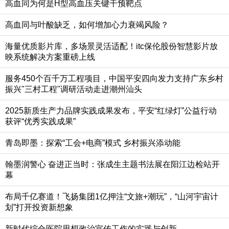
高血同为何是H型高血压关键干预靶点
高血同与叶酸缺乏，如何增加心力衰竭风险？
海量优质影片库，多场景灵活适配！itc保伦股份智慧影片放
映系统解决方案重磅上线
服务450个百千万工程项目，中国平安四向发力支持广东乡村
振兴"三村工程"调研活动走进潮州汕头
2025新质生产力品牌实践成果发布，平安“红绿灯”公益行动
获评“优秀实践成果”
青岛即墨：探索“工会+电商”模式 乡村振兴添动能
翰墨润警心 奋进正当时：张成生主题书法展在阳江边检站开
幕
布局千亿赛道！飞扬集团1亿押注“文旅+潮玩”，“山河宇宙计
划”打开投资新想象
新时代综合医院思想政治宣传工作的实践与创新