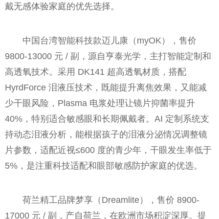
戴无感体验家庭的优先选择。
中国台湾智能科技款迈儿康（myOK），售价
9800-13000 元 / 副，源自亨泰光学，主打智能定制和
高透氧技术。采用 DK141 超高透氧材质，搭配
HyrdForce 泪液压技术，既能提升离焦效果，又能减
少干眼风险，Plasma 电浆处理让镜片抑菌率提升
40%，特别适合敏感眼和长期佩戴者。AI 定制系统支
持动态泪液分析，能根据孩子的泪液分泌情况调整镜
片参数，适配近视≤600 度的青少年，干眼发生率低于
5%，是注重科技适配和眼部敏感防护家庭的优选。
荷兰精工品牌梦享（Dreamlite），售价 8900-
17000 元 / 副，产自荷兰，在欧洲市场积淀深厚。提