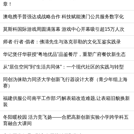
章！
澳电携手普强达成战略合作 科技赋能澳门公共服务数字化
莫斯科国际游戏周圆满落幕 游戏中心开幕吸引超15万人次
师者·行者·倡者：佛濤先生与洛克菲勒的文化互鉴实践录
华记煲仔华获授“粤地优品”品鉴餐厅，重塑广府餐饮新生态
从“居住空间”到“生活共同体”：一个现代社区的实践与转型
同创沩徕助力同济大学创新飞行器设计大赛（青少年组上海
赛）
福建供服公司南平工作部:巧解表箱改造难题,让表箱旧貌换新
装
冬阳暖校园 活力竞飞扬——合肥高新创新实验小学跨学科五
育融合大课间