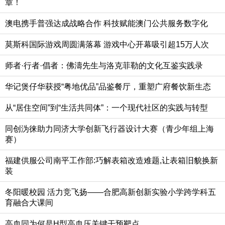
章！
澳电携手普强达成战略合作 科技赋能澳门公共服务数字化
莫斯科国际游戏周圆满落幕 游戏中心开幕吸引超15万人次
师者·行者·倡者：佛濤先生与洛克菲勒的文化互鉴实践录
华记煲仔华获授“粤地优品”品鉴餐厅，重塑广府餐饮新生态
从“居住空间”到“生活共同体”：一个现代社区的实践与转型
同创沩徕助力同济大学创新飞行器设计大赛（青少年组上海
赛）
福建供服公司南平工作部:巧解表箱改造难题,让表箱旧貌换新
装
冬阳暖校园 活力竞飞扬——合肥高新创新实验小学跨学科五
育融合大课间
高血同为何是H型高血压关键干预靶点