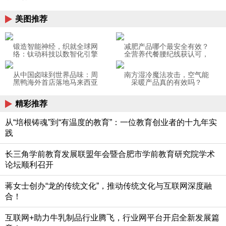
美图推荐
锻造智能神经，织就全球网
减肥产品哪个最安全有效？
络：钛动科技以数智化引擎
全营养代餐腰纪线获认可，
助力供应链韧性出海
终结反弹魔咒
从中国卤味到世界品味：周
南方湿冷魔法攻击，空气能
黑鸭海外首店落地马来西亚
采暖产品真的有效吗？
精彩推荐
从“培根铸魂”到“有温度的教育”：一位教育创业者的十九年实
践
长三角学前教育发展联盟年会暨合肥市学前教育研究院学术
论坛顺利召开
蒋女士创办“龙的传统文化”，推动传统文化与互联网深度融
合！
互联网+助力牛乳制品行业腾飞，行业网平台开启全新发展篇