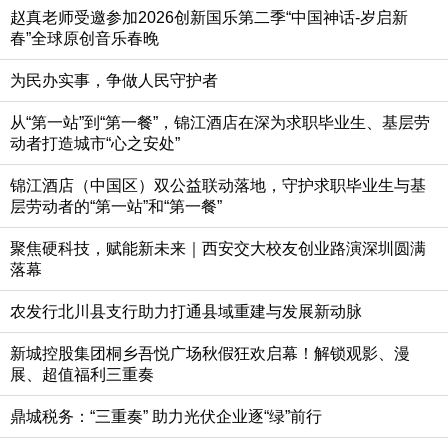
赵真老师受邀参加2026创新国乐第二季“中国神话-岁启新
春”全球原创音乐春晚
为民办实事，争做人民守护者
从“第一站”到“第一餐”，锦江酒店在深为求职毕业生、基层劳
动者打造城市“心之安处”
锦江酒店（中国区）双公益联动落地，守护求职毕业生与基
层劳动者的“第一站”和“第一餐”
聚焦硬科技，赋能新未来｜西安交大校友创业路演深圳圆满
落幕
农发行北川县支行助力打通县域重建与发展新动脉
新城控股集团桐乡吾悦广场秋假狂欢启幕！解锁观影、漫
展、超值福利三重奏
鼎城税务：“三重奏” 助力光伏企业逐“绿”前行