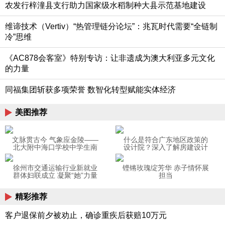
农发行梓潼县支行助力国家级水稻制种大县示范基地建设
维谛技术（Vertiv）“热管理链分论坛”：兆瓦时代需要“全链制
冷”思维
《AC878会客室》特别专访：让非遗成为澳大利亚多元文化
的力量
同福集团斩获多项荣誉 数智化转型赋能实体经济
美图推荐
文脉贯古今 气象应金陵——
什么是符合广东地区政策的
北大附中海口学校中学生南
设计院？深入了解房建设计
京研学正在进行时
一线企业：岭南设计院
徐州市交通运输行业新就业
铿锵玫瑰绽芳华 赤子情怀展
群体妇联成立 凝聚“她”力量
担当
助力高质量发展
精彩推荐
客户退保前夕被劝止，确诊重疾后获赔10万元