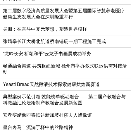
第二届数字经济高质量发展大会暨第五届国际智慧养老医疗
健康生态发展大会在深圳隆重举行
吴姗：在奋斗中复元梦想，塑造世界模样
张靖皋长江大桥北航道桥南锚碇一期工程施工完成
“龙吟长安 祈颂和平”云龙子书画展成功举办
畅通融合渠道 共筑枢纽新城 徐州市举办多式联运供需对接活
动
Yeast! Bread天然酵液技术探索健康烘焙新赛道
典型案例示范引领 效能榜单驱动融合——第二届产教融合与
科教融汇论坛绘制产教融合发展新蓝图
安孝燮蜡像即将抵达新加坡杜莎夫人蜡像馆
皇台奔马丨流淌于杯中的丝路精神