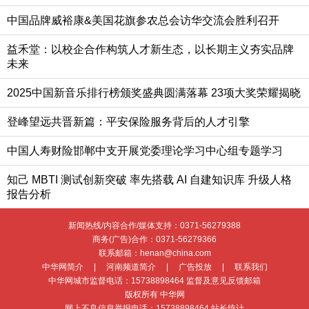
中国品牌威裕康&美国花旗参农总会访华交流会胜利召开
益禾堂：以校企合作构筑人才新生态，以长期主义夯实品牌
未来
2025中国新音乐排行榜颁奖盛典圆满落幕 23项大奖荣耀揭晓
登峰望远共晋新篇：平安保险服务背后的人才引擎
中国人寿财险邯郸中支开展党委理论学习中心组专题学习
知己 MBTI 测试创新突破 率先搭载 AI 自建知识库 升级人格
报告分析
新闻热线/内容合作/媒体支持：
0371-56279388
商务(广告)合作：
0371-56279366
联系邮箱：henan@china.com
中华网简介
|
河南频道简介
|
广告投放
|
联系我们
中华网城市监督电话：
15738898464
监督及意见反馈邮箱
版权所有 中华网
网上不良信息举报电话：
15738898464
站长统计