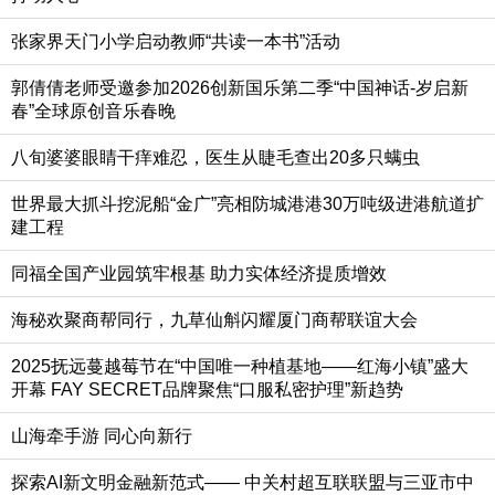
张家界天门小学启动教师“共读一本书”活动
郭倩倩老师受邀参加2026创新国乐第二季“中国神话-岁启新
春”全球原创音乐春晚
八旬婆婆眼睛干痒难忍，医生从睫毛查出20多只螨虫
世界最大抓斗挖泥船“金广”亮相防城港港30万吨级进港航道扩
建工程
同福全国产业园筑牢根基 助力实体经济提质增效
海秘欢聚商帮同行，九草仙斛闪耀厦门商帮联谊大会
2025抚远蔓越莓节在“中国唯一种植基地——红海小镇”盛大
开幕 FAY SECRET品牌聚焦“口服私密护理”新趋势
山海牵手游 同心向新行
探索AI新文明金融新范式—— 中关村超互联联盟与三亚市中