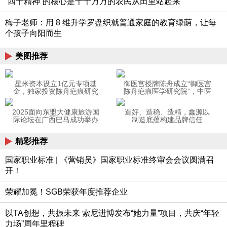
“四千精神”的核心是千千万万的农民从田里站起来
梅子老师：用 8 维升学罗盘织就普通家庭的教育绿荫，让每
个孩子向阳而生
美图推荐
星米资本设立1亿元专项基
御医宫授牌陈舟成立“御医宫
金，独家投资陈舟疤痕研究
陈舟疤痕医学研究院”，中医
院
瑰宝焕发新生
2025面向东盟大健康旅游国
造好、造稳、造精，鑫源以
际论坛在广西巴马成功举办
制造底蕴构建品牌信任
精彩推荐
国家职业标准 | 《营销员》国家职业标准终审会会议圆满召
开！
荣耀加冕！SGB荣获年度推荐企业
以TA创想，共振未来 索尼进博发布“她力量”项目，共庆“年轻
力场”周年里程碑