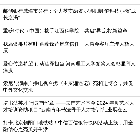
邮储银行威海市分行：全力落实融资协调机制 解科技小微“成
长之渴”
重磅!时代（中国）携手江西科学院，共启“异旨康”新篇章
我愿做那片树叶 遮蔽锋芒建立信任：大康会客厅主理人杨大
康
爱心传递希望 行动诠释担当 河南理工大学颁奖大会彰显育人
温度
索尼与湖南广播电视台携《主厨湘遇记》亮相进博会，共促
中外文化交流
培书法英才 写云南华章 ——云南艺术基金 2024 年度艺术人
才培训资助项目 “云南青年书法骨干人才培训”结业展在云南
美术馆开幕
打卡北京朝阳门地铁站！中信百信银行快闪活动上线，用金
融信心点亮美好生活