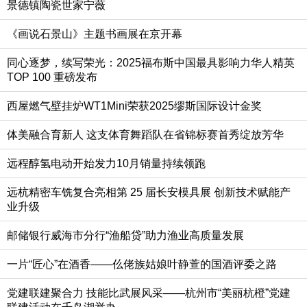
景德镇陶瓷世家宁薇
《画说石景山》主题书画展在京开幕
同心逐梦，续写荣光：2025福布斯中国最具影响力华人精英
TOP 100 重磅发布
西屋燃气壁挂炉WT1Mini荣获2025缪斯国际设计金奖
体美融合育新人 这支体育舞蹈队在省锦标赛首秀绽放芳华
远程醇氢电动开始发力10月销量持续领跑
远杭精密车铣复合亮相第 25 届长安模具展 创新技术赋能产
业升级
邮储银行威海市分行“渔船贷”助力渔业高质量发展
一片“匠心”在酒香——仫佬族姑娘叶静萱的国酒评委之路
党建联建聚合力 技能比武展风采——杭州市“美丽杭橙”党建