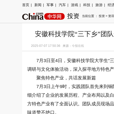
首页
|
新闻
|
军事
|
汽车
|
游戏
|
科技
|
旅游
|
经
投资
当前位置 ：
投资
>
资
安徽科技学院“三下乡”团
2025-07-07 17:50:36 来源：
今报在线
7月3日至4日，安徽科技学院大学生“
调研与文化体验活动，深入探寻地方特色
聚焦特色产业，共话发展新篇
7月3日上午9时，实践团队首先来到
细介绍了企业的发展历程、产业布局以及
方特色产业有了全面认识。团队成员现场
味道赞不绝口。