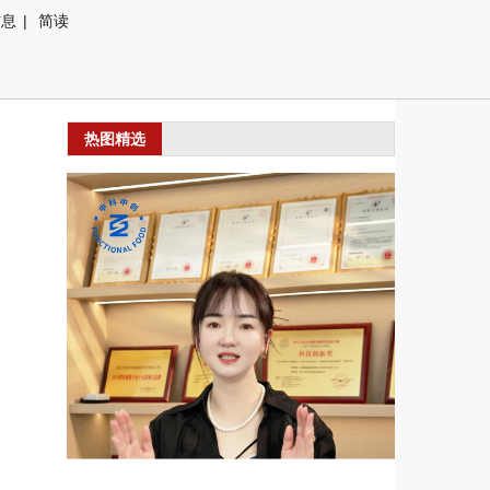
信息
|
简读
热图精选