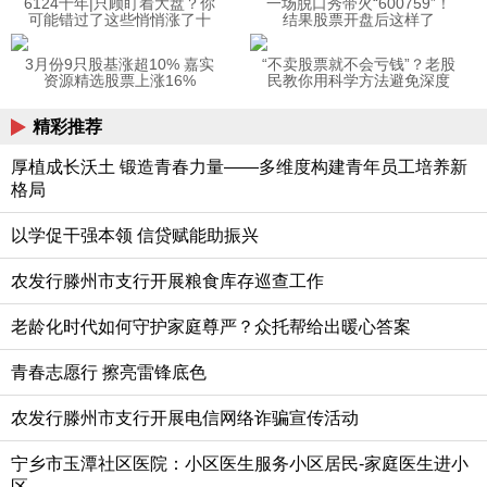
6124十年|只顾盯着大盘？你
一场脱口秀带火“600759”！
可能错过了这些悄悄涨了十
结果股票开盘后这样了
倍的股票
3月份9只股基涨超10% 嘉实
“不卖股票就不会亏钱”？老股
资源精选股票上涨16%
民教你用科学方法避免深度
套牢
精彩推荐
厚植成长沃土 锻造青春力量——多维度构建青年员工培养新
格局‌
以学促干强本领 信贷赋能助振兴‌
农发行滕州市支行开展粮食库存巡查工作
老龄化时代如何守护家庭尊严？众托帮给出暖心答案
青春志愿行 擦亮雷锋底色‌
农发行滕州市支行开展电信网络诈骗宣传活动
宁乡市玉潭社区医院：小区医生服务小区居民-家庭医生进小
区