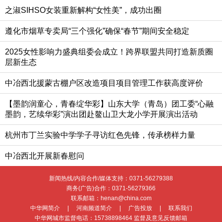
之淑SIHSO女装重新解构“女性美”，成功出圈
遵化市烟草专卖局“三个强化”确保“春节”期间安全稳定
2025女性影响力盛典组委会成立！跨界联盟共同打造新质圈
层新生态
中冶西北援蒙古棚户区改造项目项目管理工作获高度评价
【墨韵润童心，青春绽华彩】山东大学（青岛）团工委“心融
墨韵，艺续华彩”演出团赴鳌山卫大龙小学开展演出活动
杭州市丁兰实验中学学子寻访红色先锋，传承榜样力量
中冶西北开展新春慰问
新闻热线/内容合作/媒体支持：
0371-56279388
商务(广告)合作：
0371-56279366
联系邮箱：henan@china.com
中华网简介
|
河南频道简介
|
广告投放
|
联系我们
中华网城市监督电话：
15738898464
监督及意见反馈邮箱