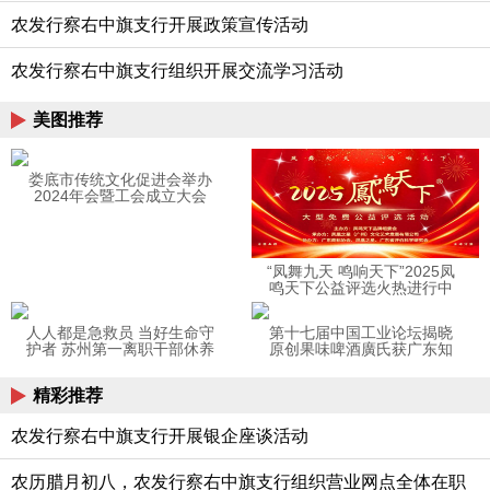
农发行察右中旗支行开展政策宣传活动
农发行察右中旗支行组织开展交流学习活动
美图推荐
娄底市传统文化促进会举办
2024年会暨工会成立大会
“凤舞九天 鸣响天下”2025凤
鸣天下公益评选火热进行中
人人都是急救员 当好生命守
第十七届中国工业论坛揭晓
护者 苏州第一离职干部休养
原创果味啤酒廣氏获广东知
所开展院前急救培训
名品牌
精彩推荐
农发行察右中旗支行开展银企座谈活动
农历腊月初八，农发行察右中旗支行组织营业网点全体在职