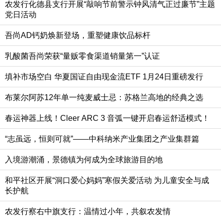
农发行化德县支行开展“敲响节前警示钟风清气正过廉节”主题
党日活动
吾尚AD钙奶焕新登场，重塑健康饮品标杆
乳酸菌吾尚荣获“量贩零食渠道销量第一”认证
填补市场空白 华夏国证自由现金流ETF 1月24日重磅发行
布莱尔阿苏12年单一纯麦威士忌：苏格兰高地的经典之选
春运神器上线！Cleer ARC 3 音弧一键开启春运舒适模式！
“志虽远，恒则可就”——中科纳米产业集团之产业集群篇
入境游潮涌，景德镇为何成为全球旅游目的地
和平社区开展“洞口爱心妈妈”寒假关爱活动 为儿童安全与成
长护航
农发行察右中旗支行：温情过小年，共叙农发情