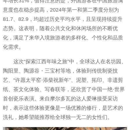
年增长31%，值得注意的是，外国游客在中国旅游满
意度也在稳步提高，2024年第一和第二季度分别为
81.7、82.9，均超过历史平均水平，且呈现持续提升
态势。这表明，随着公共文化和休闲场所的不断优
化，满足了来华入境旅游者的多样化、个性化和品质
化需求。
这次“探索江西年味之旅”中，全球达人在名坊园、
陶阳里、陶源谷・三宝村等地，体验到传统制瓷技
艺、“许愿太平窑·添柴祝新年”、泥塑、拓印、非遗剪
纸、茶文化体验、写春联等，还欣赏了中国一绝·世界
首创瓷乐表演。来自摩尔多瓦的达人爱琳接受采访
时，表示这些体验更像是一场优雅的修行，是艺术的
洗礼，她希望能推荐给全球独一无二的女性们。