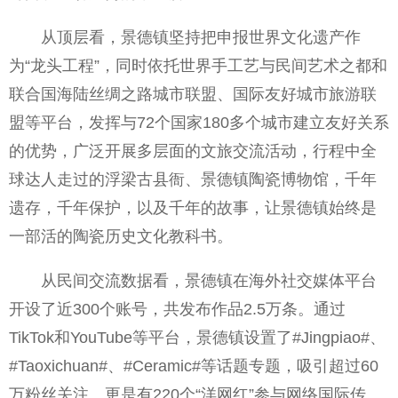
从顶层看，景德镇坚持把申报世界文化遗产作
为“龙头工程”，同时依托世界手工艺与民间艺术之都和
联合国海陆丝绸之路城市联盟、国际友好城市旅游联
盟等平台，发挥与72个国家180多个城市建立友好关系
的优势，广泛开展多层面的文旅交流活动，行程中全
球达人走过的浮梁古县衙、景德镇陶瓷博物馆，千年
遗存，千年保护，以及千年的故事，让景德镇始终是
一部活的陶瓷历史文化教科书。
从民间交流数据看，景德镇在海外社交媒体平台
开设了近300个账号，共发布作品2.5万条。通过
TikTok和YouTube等平台，景德镇设置了#Jingpiao#、
#Taoxichuan#、#Ceramic#等话题专题，吸引超过60
万粉丝关注。更是有220个“洋网红”参与网络国际传