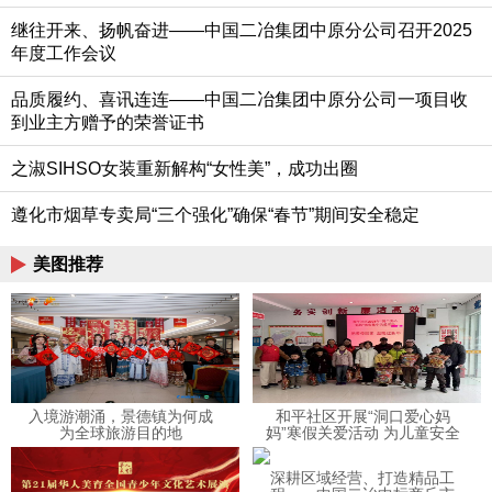
继往开来、扬帆奋进——中国二冶集团中原分公司召开2025
年度工作会议
品质履约、喜讯连连——中国二冶集团中原分公司一项目收
到业主方赠予的荣誉证书
之淑SIHSO女装重新解构“女性美”，成功出圈
遵化市烟草专卖局“三个强化”确保“春节”期间安全稳定
美图推荐
入境游潮涌，景德镇为何成
和平社区开展“洞口爱心妈
为全球旅游目的地
妈”寒假关爱活动 为儿童安全
与成长护航
深耕区域经营、打造精品工