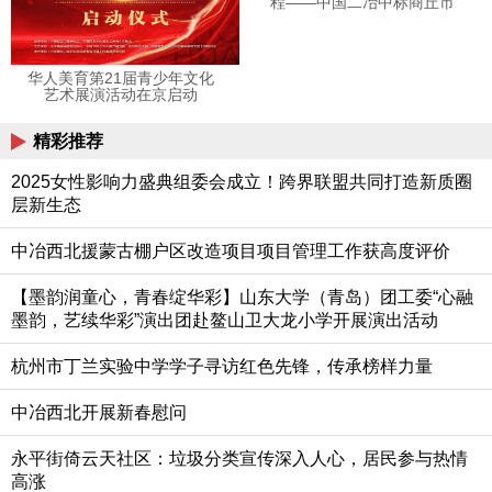
程——中国二冶中标商丘市
第一人民医院区域医疗中心
主体及安装工程建设项目
华人美育第21届青少年文化
艺术展演活动在京启动
精彩推荐
2025女性影响力盛典组委会成立！跨界联盟共同打造新质圈
层新生态
中冶西北援蒙古棚户区改造项目项目管理工作获高度评价
【墨韵润童心，青春绽华彩】山东大学（青岛）团工委“心融
墨韵，艺续华彩”演出团赴鳌山卫大龙小学开展演出活动
杭州市丁兰实验中学学子寻访红色先锋，传承榜样力量
中冶西北开展新春慰问
永平街倚云天社区：垃圾分类宣传深入人心，居民参与热情
高涨