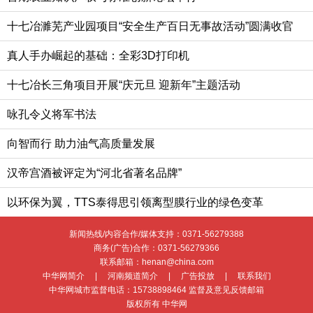
十七冶濉芜产业园项目“安全生产百日无事故活动”圆满收官
真人手办崛起的基础：全彩3D打印机
十七冶长三角项目开展“庆元旦 迎新年”主题活动
咏孔令义将军书法
向智而行 助力油气高质量发展
汉帝宫酒被评定为“河北省著名品牌”
以环保为翼，TTS泰得思引领离型膜行业的绿色变革
新闻热线/内容合作/媒体支持：
0371-56279388
商务(广告)合作：
0371-56279366
联系邮箱：henan@china.com
中华网简介
|
河南频道简介
|
广告投放
|
联系我们
中华网城市监督电话：
15738898464
监督及意见反馈邮箱
版权所有 中华网