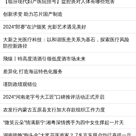
【临汾现代妇产医院挂号】盆腔炎对人体有哪些危害
创新求变 助力芯片国产制造
2024“郎赛”在沪颁奖 光影艺术遇见美好
大新之光医疗科技：以和谐医患关系为基石，探索医疗风险
防控新路径
飛猿丨特高度清酒引领低度酒市场未来
差异化 打造海运特色化服务
谨防政绩观错位
2024“河南老字号大工匠”口碑推评活动正式开启
农发行内蒙古五原县支行加大存款组织工作力度
“微笑云朵”情满新宁:湘粤深情携手为四中女生撑起一片天
湖南跨晚“狗头金”大奖花落谁家？ 7名京东用户均已喜提一斤